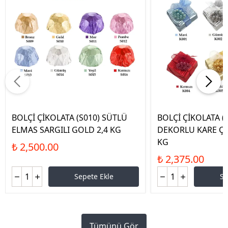
BOLÇİ ÇİKOLATA (S010) SÜTLÜ
BOLÇİ ÇİKOLATA (
ELMAS SARGILI GOLD 2,4 KG
DEKORLU KARE Çİ
KG
₺ 2,500.00
₺ 2,375.00
Sepete Ekle
Se
Tümünü Gör