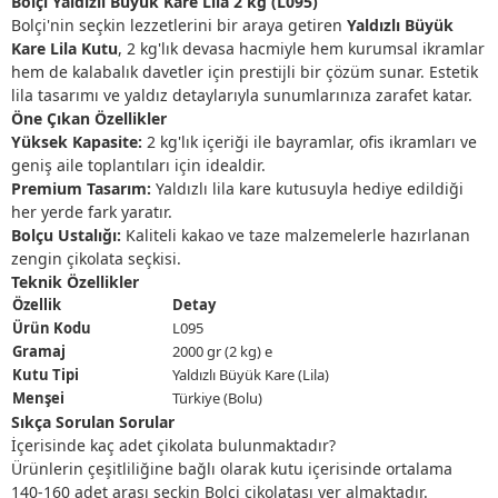
Bolçi Yaldızlı Büyük Kare Lila 2 kg (L095)
Bolçi'nin seçkin lezzetlerini bir araya getiren
Yaldızlı Büyük
Kare Lila Kutu
, 2 kg'lık devasa hacmiyle hem kurumsal ikramlar
hem de kalabalık davetler için prestijli bir çözüm sunar. Estetik
lila tasarımı ve yaldız detaylarıyla sunumlarınıza zarafet katar.
Öne Çıkan Özellikler
Yüksek Kapasite:
2 kg'lık içeriği ile bayramlar, ofis ikramları ve
geniş aile toplantıları için idealdir.
Premium Tasarım:
Yaldızlı lila kare kutusuyla hediye edildiği
her yerde fark yaratır.
Bolçu Ustalığı:
Kaliteli kakao ve taze malzemelerle hazırlanan
zengin çikolata seçkisi.
Teknik Özellikler
Özellik
Detay
Ürün Kodu
L095
Gramaj
2000 gr (2 kg) e
Kutu Tipi
Yaldızlı Büyük Kare (Lila)
Menşei
Türkiye (Bolu)
Sıkça Sorulan Sorular
İçerisinde kaç adet çikolata bulunmaktadır?
Ürünlerin çeşitliliğine bağlı olarak kutu içerisinde ortalama
140-160 adet arası seçkin Bolçi çikolatası yer almaktadır.