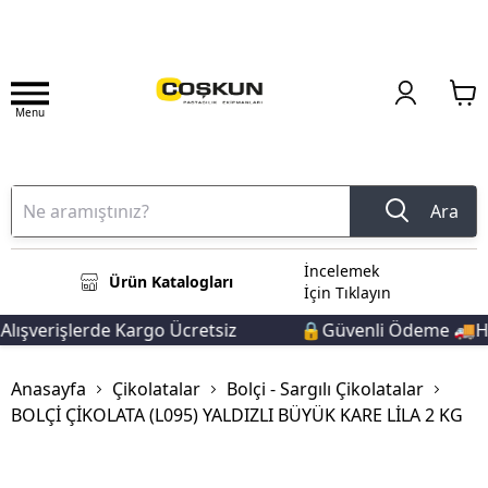
Menu
Ara
İncelemek
Ürün Katalogları
İçin Tıklayın
ışverişlerde Kargo Ücretsiz
🔒Güvenli Ödeme 🚚Hızl
Anasayfa
Çikolatalar
Bolçi - Sargılı Çikolatalar
BOLÇİ ÇİKOLATA (L095) YALDIZLI BÜYÜK KARE LİLA 2 KG