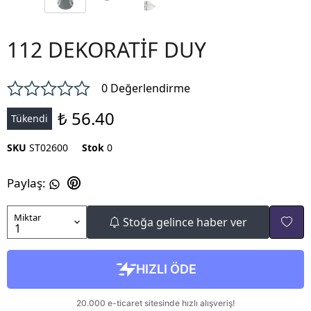
112 DEKORATİF DUY
0 Değerlendirme
₺ 56.40
Tükendi
SKU
ST02600
Stok
0
Paylaş
:
Miktar
Stoğa gelince haber ver