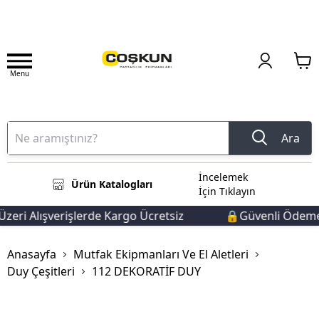
Menu
Ara
İncelemek
Ürün Katalogları
İçin Tıklayın
eri Alışverişlerde Kargo Ücretsiz
🔒Güvenli Ödeme 
Anasayfa
Mutfak Ekipmanları Ve El Aletleri
Duy Çeşitleri
112 DEKORATİF DUY