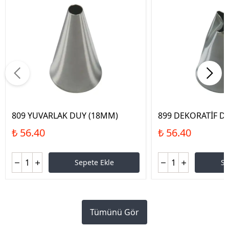
809 YUVARLAK DUY (18MM)
899 DEKORATİF D
₺ 56.40
₺ 56.40
Sepete Ekle
Se
Tümünü Gör