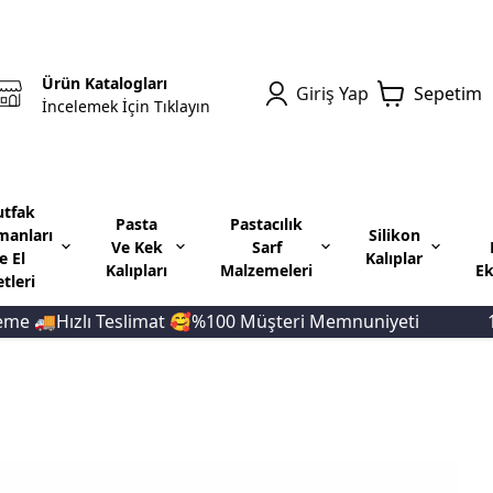
Ürün Katalogları
Giriş Yap
Sepetim
İncelemek İçin Tıklayın
tfak
Pasta
Pastacılık
manları
Silikon
Ve Kek
Sarf
e El
Kalıplar
Kalıpları
Malzemeleri
Ek
etleri
Teslimat 🥰%100 Müşteri Memnuniyeti
10.000 TL Ve 