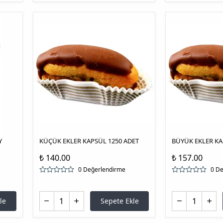
Y
KÜÇÜK EKLER KAPSÜL 1250 ADET
BÜYÜK EKLER KA
₺ 140.00
₺ 157.00
0 Değerlendirme
0 D
le
Sepete Ekle