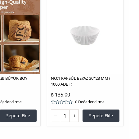
IBI BÜYÜK BOY
NO:1 KAPSÜL BEYAZ 30*23 MM (
Ü
1000 ADET )
₺ 135.00
eğerlendirme
0 Değerlendirme
Sepete Ekle
Sepete Ekle