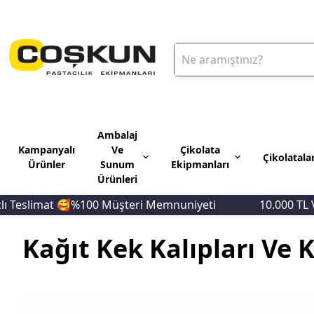
Ambalaj
Kampanyalı
Ve
Çikolata
Çikolatala
Ürünler
Sunum
Ekipmanları
Ürünleri
🥰%100 Müşteri Memnuniyeti
10.000 TL Ve Üzeri Alış
Kağıt Kek Kalıpları Ve 