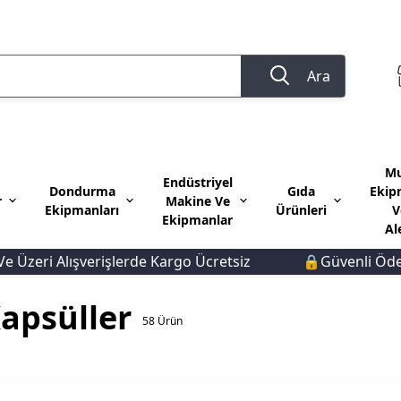
Ara
Mu
Endüstriyel
Dondurma
Gıda
Ekip
r
Makine Ve
Ekipmanları
Ürünleri
V
Ekipmanlar
Al
verişlerde Kargo Ücretsiz
🔒Güvenli Ödeme 🚚Hızlı 
Kapsüller
58
Ürün