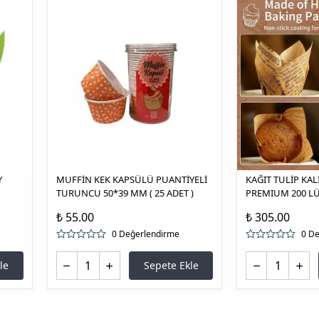
Y
MUFFİN KEK KAPSÜLÜ PUANTİYELİ
KAĞIT TULİP KAL
TURUNCU 50*39 MM ( 25 ADET )
PREMIUM 200 L
₺ 55.00
₺ 305.00
0 Değerlendirme
0 D
le
Sepete Ekle