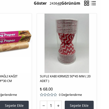
Göster
Görünüm
24
36
48
YAĞLI KAĞIT
SUFLE KABI KIRMIZI 50*45 MM ( 20
M*30 CM
ADET )
₺ 68.00
eğerlendirme
0 Değerlendirme
Sepete Ekle
Sepete Ekle