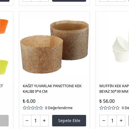
ET
KAĞIT YUVARLAK PANETTONE KEK
MUFFİN KEK KAP
KALIBI 9*4 CM
BEYAZ 50*39 MM (
₺ 6.00
₺ 56.00
0 Değerlendirme
0 D
Sepete Ekle