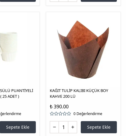
SÜLÜ PUANTİYELİ
KAĞIT TULİP KALIBI KÜÇÜK BOY
 25 ADET )
KAHVE 200 LÜ
₺ 390.00
eğerlendirme
0 Değerlendirme
Sepete Ekle
Sepete Ekle