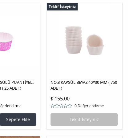
Teklif İsteyiniz
SÜLÜ PUANTİYELİ
NO:3 KAPSÜL BEYAZ 40*30 MM ( 750
( 25 ADET )
ADET )
₺ 155.00
eğerlendirme
0 Değerlendirme
Sepete Ekle
Teklif İsteyiniz