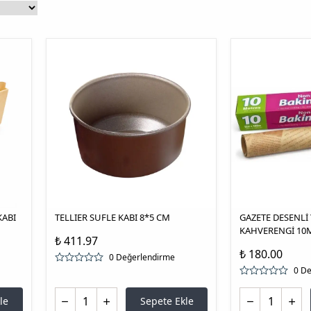
KABI
TELLIER SUFLE KABI 8*5 CM
GAZETE DESENLİ 
KAHVERENGİ 10
₺ 411.97
₺ 180.00
0 Değerlendirme
0 D
le
Sepete Ekle