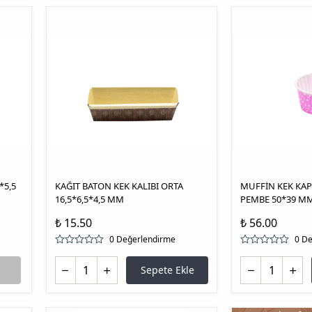
*5,5
KAĞIT BATON KEK KALIBI ORTA
MUFFİN KEK KAP
16,5*6,5*4,5 MM
PEMBE 50*39 MM 
₺ 15.50
₺ 56.00
0 Değerlendirme
0 D
Sepete Ekle