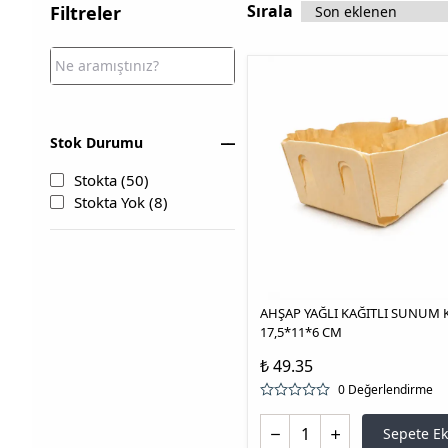
Sırala
Filtreler
Stok Durumu
Stokta
(
50
)
Stokta Yok
(
8
)
AHŞAP YAĞLI KAĞITLI SUNUM 
17,5*11*6 CM
₺ 49.35
0 Değerlendirme
Sepete Ek