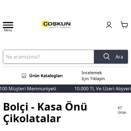
Menu
Ara
İncelemek
Ürün Katalogları
İçin Tıklayın
şteri Memnuniyeti
10.000 TL Ve Üzeri Alışverişlerde
Bolçi - Kasa Önü
67
Ürün
Çikolatalar