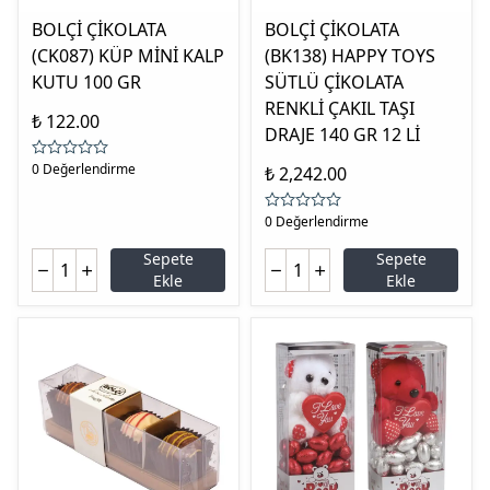
BOLÇİ ÇİKOLATA
BOLÇİ ÇİKOLATA
(CK087) KÜP MİNİ KALP
(BK138) HAPPY TOYS
KUTU 100 GR
SÜTLÜ ÇİKOLATA
RENKLİ ÇAKIL TAŞI
₺ 122.00
DRAJE 140 GR 12 Lİ
0 Değerlendirme
₺ 2,242.00
0 Değerlendirme
Sepete
Sepete
Ekle
Ekle