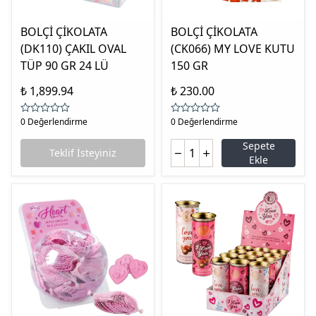
BOLÇİ ÇİKOLATA
BOLÇİ ÇİKOLATA
(DK110) ÇAKIL OVAL
(CK066) MY LOVE KUTU
TÜP 90 GR 24 LÜ
150 GR
₺ 1,899.94
₺ 230.00
0 Değerlendirme
0 Değerlendirme
Sepete
Teklif İsteyiniz
Ekle