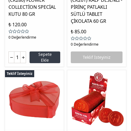
(CK280) FLOWER
(CK261) KALP DESENLİ -
COLLECTİON SPECİAL
PİRİNÇ PATLAKLI
KUTU 80 GR
SÜTLÜ TABLET
ÇİKOLATA 60 GR
₺ 120.00
₺ 85.00
0 Değerlendirme
0 Değerlendirme
Sepete
Teklif İsteyiniz
Ekle
Teklif İsteyiniz