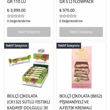
GR 110 LU
GR 5 Lİ FLOWPACK
₺ 3,999.00
₺ 970.00
0 Değerlendirme
0 Değerlendirme
Teklif İsteyiniz
Teklif İsteyiniz
Teklif İsteyiniz
Teklif İsteyiniz
BOLÇİ ÇİKOLATA
BOLÇİ ÇİKOLATA (B652)
(CK132) SÜTLÜ FISTIKLI
PİŞMANİYELİ VE
KADAYIF DOLGULU 30
A.FISTIK KREMALI