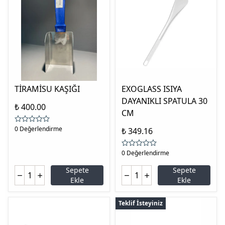
TİRAMİSU KAŞIĞI
EXOGLASS ISIYA
DAYANIKLI SPATULA 30
₺ 400.00
CM
0 Değerlendirme
₺ 349.16
0 Değerlendirme
Sepete
Sepete
Ekle
Ekle
Teklif İsteyiniz