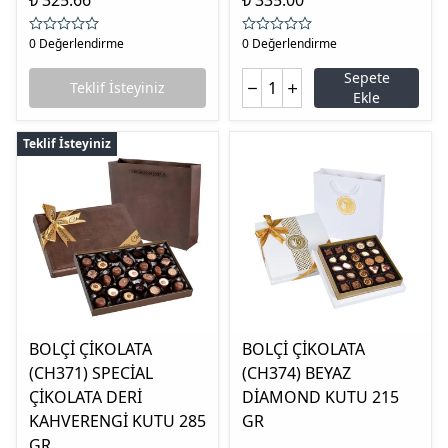
₺ 325.66
₺ 335.00
0 Değerlendirme
0 Değerlendirme
Sepete
Teklif İsteyiniz
Ekle
Teklif İsteyiniz
BOLÇİ ÇİKOLATA
BOLÇİ ÇİKOLATA
(CH371) SPECİAL
(CH374) BEYAZ
ÇİKOLATA DERİ
DİAMOND KUTU 215
KAHVERENGİ KUTU 285
GR
GR