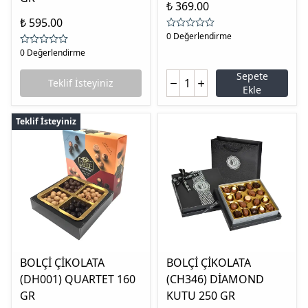
₺ 369.00
₺ 595.00
0 Değerlendirme
0 Değerlendirme
Sepete
Teklif İsteyiniz
Ekle
Teklif İsteyiniz
BOLÇİ ÇİKOLATA
BOLÇİ ÇİKOLATA
(DH001) QUARTET 160
(CH346) DİAMOND
GR
KUTU 250 GR