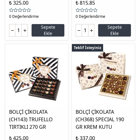
₺ 325.00
₺ 815.85
0 Değerlendirme
0 Değerlendirme
Sepete
Sepete
Ekle
Ekle
Teklif İsteyiniz
BOLÇİ ÇİKOLATA
BOLÇİ ÇİKOLATA
(CH143) TRUFELLO
(CH368) SPECIAL 190
TIRTIKLI 270 GR
GR KREM KUTU
₺ 425.00
₺ 337.00