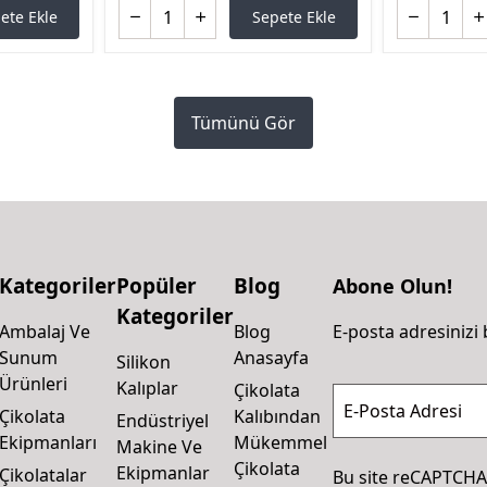
ete Ekle
Sepete Ekle
Tümünü Gör
Kategoriler
Popüler
Blog
Abone Olun!
Kategoriler
Ambalaj Ve
Blog
E-posta adresinizi 
Sunum
Anasayfa
Silikon
Ürünleri
Kalıplar
Çikolata
E-Posta Adresi
Çikolata
Kalıbından
Endüstriyel
Ekipmanları
Mükemmel
Makine Ve
Çikolata
Ekipmanlar
Çikolatalar
Bu site reCAPTCHA