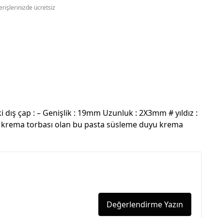
erişlerinizde ücretsiz
ki dış çap : – Genişlik : 19mm Uzunluk : 2X3mm # yıldız :
ı krema torbası olan bu pasta süsleme duyu krema
Değerlendirme Yazın