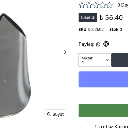
0 De
₺ 56.40
Tükendi
SKU
ST02602
Stok
0
Paylaş
:
Miktar
Büyüt
Ücretsiz Kargo