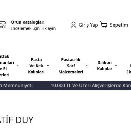
Ürün Katalogları
Giriş Yap
Sepetim
İncelemek İçin Tıklayın
tfak
Pasta
Pastacılık
manları
Silikon
Ve Kek
Sarf
e El
Kalıplar
Kalıpları
Malzemeleri
Ek
etleri
Memnuniyeti
10.000 TL Ve Üzeri Alışverişlerde Kargo 
TİF DUY