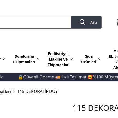
Ara
Mu
Endüstriyel
Dondurma
Gıda
Ekip
r
Makine Ve
Ekipmanları
Ürünleri
V
Ekipmanlar
Al
🔒Güvenli Ödeme 🚚Hızlı Teslimat 🥰%100 Müşteri 
itleri
115 DEKORATİF DUY
115 DEKORA