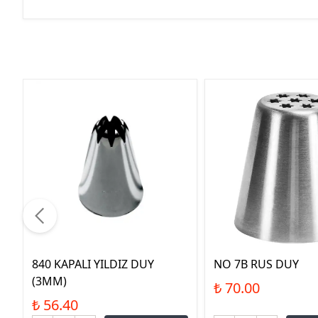
840 KAPALI YILDIZ DUY
NO 7B RUS DUY
(3MM)
₺ 70.00
₺ 56.40