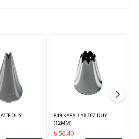
ATİF DUY
849 KAPALI YILDIZ DUY
82
(12MM)
₺ 
₺ 56.40