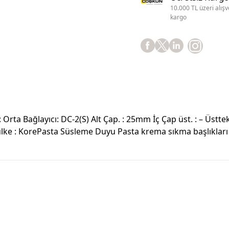
10.000 TL üzeri alışv
kargo
: Orta Bağlayıcı: DC-2(S) Alt Çap. : 25mm İç Çap üst. : – Üstte
lke : KorePasta Süsleme Duyu Pasta krema sıkma başlıklar