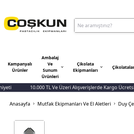
Ambalaj
Kampanyalı
Ve
Çikolata
Çikolatala
Ürünler
Sunum
Ekipmanları
Ürünleri
ti
10.000 TL Ve Üzeri Alışverişlerde Kargo Ücretsiz
Anasayfa
Mutfak Ekipmanları Ve El Aletleri
Duy Çeş