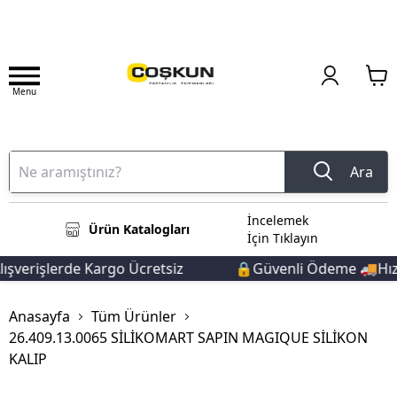
Menu
Ara
İncelemek
Ürün Katalogları
İçin Tıklayın
şverişlerde Kargo Ücretsiz
🔒Güvenli Ödeme 🚚Hızlı 
Anasayfa
Tüm Ürünler
26.409.13.0065 SİLİKOMART SAPIN MAGIQUE SİLİKON
KALIP