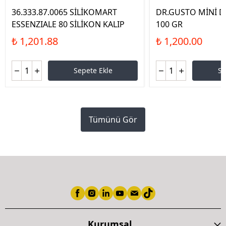
36.333.87.0065 SİLİKOMART
DR.GUSTO MİNİ D
ESSENZIALE 80 SİLİKON KALIP
100 GR
₺ 1,201.88
₺ 1,200.00
Sepete Ekle
Se
Tümünü Gör
Kurumsal