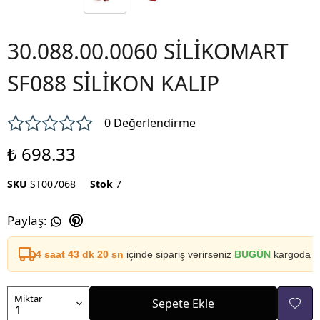
30.088.00.0060 SİLİKOMART
SF088 SİLİKON KALIP
0 Değerlendirme
₺ 698.33
SKU
ST007068
Stok
7
Paylaş
:
4 saat 43 dk 20 sn
içinde sipariş verirseniz
BUGÜN
kargoda
Miktar
Sepete Ekle