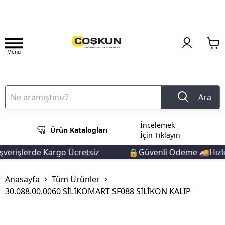
Menu
Ara
İncelemek
Ürün Katalogları
İçin Tıklayın
verişlerde Kargo Ücretsiz
🔒Güvenli Ödeme 🚚Hızlı 
Anasayfa
Tüm Ürünler
30.088.00.0060 SİLİKOMART SF088 SİLİKON KALIP