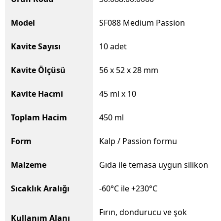
Model
SF088 Medium Passion
Kavite Sayısı
10 adet
Kavite Ölçüsü
56 x 52 x 28 mm
Kavite Hacmi
45 ml x 10
Toplam Hacim
450 ml
Form
Kalp / Passion formu
Malzeme
Gıda ile temasa uygun silikon
Sıcaklık Aralığı
-60°C ile +230°C
Fırın, dondurucu ve şok
Kullanım Alanı