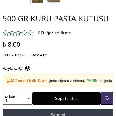
500 GR KURU PASTA KUTUSU
0 Değerlendirme
₺ 8.00
SKU
ST03725
Stok
4871
Paylaş
:
17 saat 35 dk 11 sn
içinde sipariş verirseniz
YARIN
kargoda
Miktar
Sepete Ekle
Satın Al