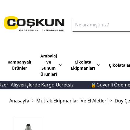
Ambalaj
Kampanyalı
Ve
Çikolata
Çikolatala
Ürünler
Sunum
Ekipmanları
Ürünleri
 Alışverişlerde Kargo Ücretsiz
🔒Güvenli Ödeme 🚚Hı
Anasayfa
Mutfak Ekipmanları Ve El Aletleri
Duy Çeş