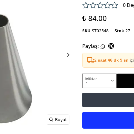
0 De
₺ 84.00
SKU
ST02548
Stok
27
Paylaş
:
2 saat 46 dk 4 sn
iç
Miktar
Büyüt