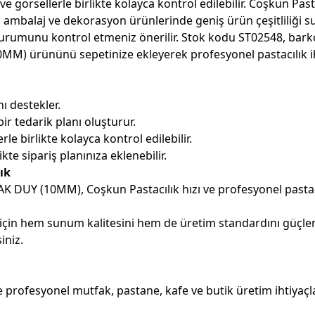
e görsellerle birlikte kolayca kontrol edilebilir. Coşkun Past
 ambalaj ve dekorasyon ürünlerinde geniş ürün çeşitliliği su
urumunu kontrol etmeniz önerilir. Stok kodu ST02548, barko
M) ürününü sepetinize ekleyerek profesyonel pastacılık ihti
ı destekler.
ir tedarik planı oluşturur.
le birlikte kolayca kontrol edilebilir.
kte sipariş planınıza eklenebilir.
ık
AK DUY (10MM), Coşkun Pastacılık hızı ve profesyonel pastac
 için hem sunum kalitesini hem de üretim standardını güçle
iniz.
rofesyonel mutfak, pastane, kafe ve butik üretim ihtiyaçlar