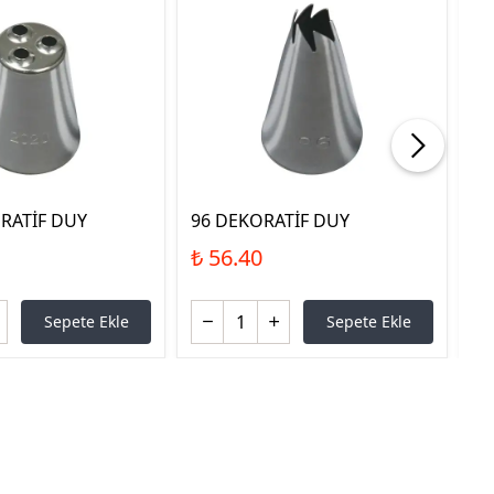
RATİF DUY
96 DEKORATİF DUY
22
₺ 56.40
₺ 
Sepete Ekle
Sepete Ekle