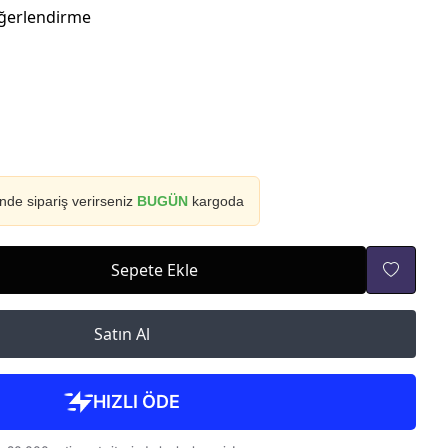
ğerlendirme
inde sipariş verirseniz
BUGÜN
kargoda
Sepete Ekle
Satın Al