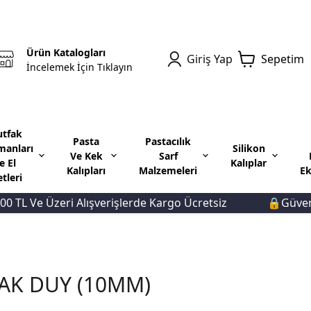
Ürün Katalogları
Giriş Yap
Sepetim
İncelemek İçin Tıklayın
tfak
Pasta
Pastacılık
manları
Silikon
Ve Kek
Sarf
e El
Kalıplar
Kalıpları
Malzemeleri
Ek
etleri
L Ve Üzeri Alışverişlerde Kargo Ücretsiz
🔒Güvenli Ö
AK DUY (10MM)