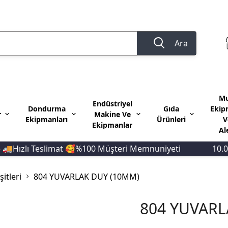
Ara
Mu
Endüstriyel
Dondurma
Gıda
Ekip
r
Makine Ve
Ekipmanları
Ürünleri
V
Ekipmanlar
Al
zlı Teslimat 🥰%100 Müşteri Memnuniyeti
10.000 T
itleri
804 YUVARLAK DUY (10MM)
804 YUVARL