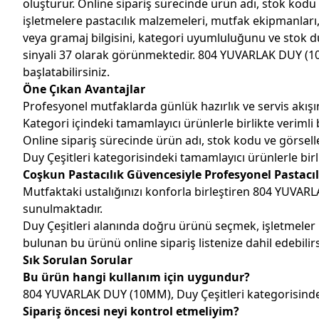
oluşturur. Online sipariş sürecinde ürün adı, stok kodu v
işletmelere pastacılık malzemeleri, mutfak ekipmanları,
veya gramaj bilgisini, kategori uyumluluğunu ve stok d
sinyali 37 olarak görünmektedir. 804 YUVARLAK DUY (10M
başlatabilirsiniz.
Öne Çıkan Avantajlar
Profesyonel mutfaklarda günlük hazırlık ve servis akışın
Kategori içindeki tamamlayıcı ürünlerle birlikte verimli b
Online sipariş sürecinde ürün adı, stok kodu ve görseller
Duy Çeşitleri kategorisindeki tamamlayıcı ürünlerle birli
Coşkun Pastacılık Güvencesiyle Profesyonel Pastacıl
Mutfaktaki ustalığınızı konforla birleştiren 804 YUVARL
sunulmaktadır.
Duy Çeşitleri alanında doğru ürünü seçmek, işletmeler
bulunan bu ürünü online sipariş listenize dahil edebilirs
Sık Sorulan Sorular
Bu ürün hangi kullanım için uygundur?
804 YUVARLAK DUY (10MM), Duy Çeşitleri kategorisinde p
Sipariş öncesi neyi kontrol etmeliyim?