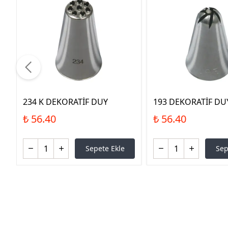
234 K DEKORATİF DUY
193 DEKORATİF DU
₺ 56.40
₺ 56.40
Sepete Ekle
Sep