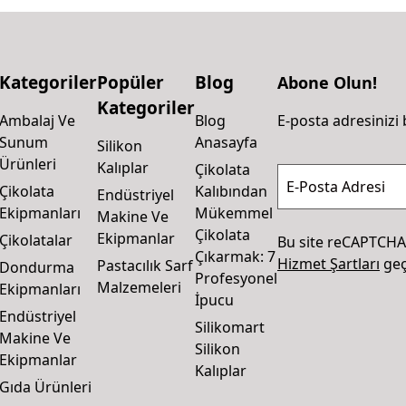
Kategoriler
Popüler
Blog
Abone Olun!
Kategoriler
Ambalaj Ve
Blog
E-posta adresinizi 
Sunum
Anasayfa
Silikon
Ürünleri
Kalıplar
Çikolata
E-Posta Adresi
Çikolata
Kalıbından
Endüstriyel
Ekipmanları
Mükemmel
Makine Ve
Çikolata
Ekipmanlar
Çikolatalar
Bu site reCAPTCHA
Çıkarmak: 7
Hizmet Şartları
geçe
Pastacılık Sarf
Dondurma
Profesyonel
Malzemeleri
Ekipmanları
İpucu
Endüstriyel
Silikomart
Makine Ve
Silikon
Ekipmanlar
Kalıplar
Gıda Ürünleri