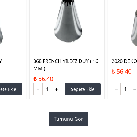
Y
868 FRENCH YILDIZ DUY ( 16
2020 DEKO
MM )
₺ 56.40
₺ 56.40
ete Ekle
Sepete Ekle
Tümünü Gör