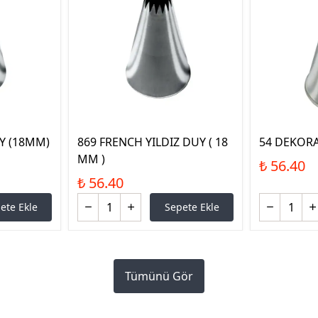
UY (18MM)
869 FRENCH YILDIZ DUY ( 18
54 DEKORA
MM )
₺ 56.40
₺ 56.40
ete Ekle
Sepete Ekle
Tümünü Gör