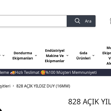
Ara
Mu
Endüstriyel
Dondurma
Gıda
Ekip
r
Makine Ve
Ekipmanları
Ürünleri
V
Ekipmanlar
Al
🚚Hızlı Teslimat 🥰%100 Müşteri Memnuniyeti
10.0
itleri
828 AÇIK YILDIZ DUY (16MM)
828 AÇIK YI