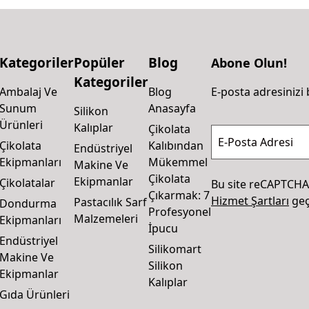
Kategoriler
Popüler
Blog
Abone Olun!
Kategoriler
Ambalaj Ve
Blog
E-posta adresinizi 
Sunum
Anasayfa
Silikon
Ürünleri
Kalıplar
Çikolata
E-Posta Adresi
Çikolata
Kalıbından
Endüstriyel
Ekipmanları
Mükemmel
Makine Ve
Çikolata
Ekipmanlar
Çikolatalar
Bu site reCAPTCHA
Çıkarmak: 7
Hizmet Şartları
geçe
Pastacılık Sarf
Dondurma
Profesyonel
Malzemeleri
Ekipmanları
İpucu
Endüstriyel
Silikomart
Makine Ve
Silikon
Ekipmanlar
Kalıplar
Gıda Ürünleri