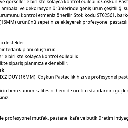
e görsellerle birlikte kolayca kontrol edilebilir. Coşkun Past
 ambalaj ve dekorasyon ürünlerinde geniş ürün çeşitliliği su
urumunu kontrol etmeniz önerilir. Stok kodu ST02561, barko
(16MM) ürününü sepetinize ekleyerek profesyonel pastacılık i
ı destekler.
ir tedarik planı oluşturur.
le birlikte kolayca kontrol edilebilir.
kte sipariş planınıza eklenebilir.
ık
ILDIZ DUY (16MM), Coşkun Pastacılık hızı ve profesyonel past
 için hem sunum kalitesini hem de üretim standardını güçle
iniz.
 profesyonel mutfak, pastane, kafe ve butik üretim ihtiyaçla