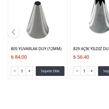
805 YUVARLAK DUY (12MM)
829 AÇIK YILDIZ D
₺ 84.00
₺ 56.40
Sepete Ekle
Sep