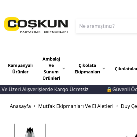
Ambalaj
Kampanyalı
Ve
Çikolata
Çikolatala
Ürünler
Sunum
Ekipmanları
Ürünleri
Üzeri Alışverişlerde Kargo Ücretsiz
🔒Güvenli Ödeme 
Anasayfa
Mutfak Ekipmanları Ve El Aletleri
Duy Çeş