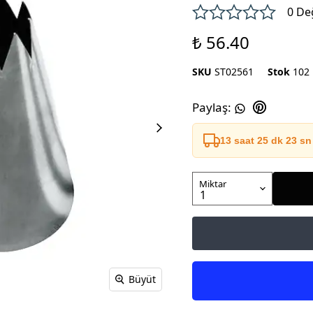
0 De
₺ 56.40
SKU
ST02561
Stok
102
Paylaş
:
13 saat 25 dk 23 sn
Miktar
Büyüt