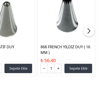
TİF DUY
868 FRENCH YILDIZ DUY ( 16
80
MM )
₺ 
₺ 56.40
Sepete Ekle
Sepete Ekle