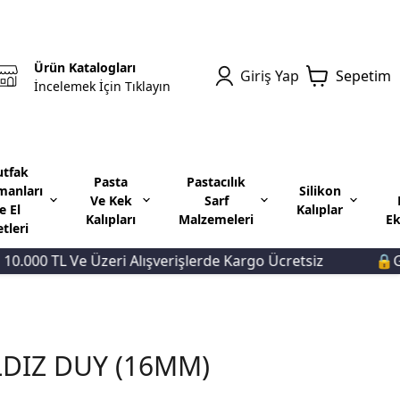
Ürün Katalogları
Giriş Yap
Sepetim
İncelemek İçin Tıklayın
tfak
Pasta
Pastacılık
manları
Silikon
Ve Kek
Sarf
e El
Kalıplar
Kalıpları
Malzemeleri
Ek
etleri
00 TL Ve Üzeri Alışverişlerde Kargo Ücretsiz
🔒Güven
LDIZ DUY (16MM)