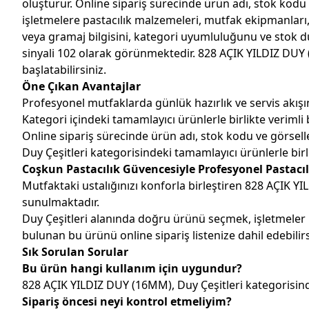
oluşturur. Online sipariş sürecinde ürün adı, stok kodu v
işletmelere pastacılık malzemeleri, mutfak ekipmanları,
veya gramaj bilgisini, kategori uyumluluğunu ve stok d
sinyali 102 olarak görünmektedir. 828 AÇIK YILDIZ DUY 
başlatabilirsiniz.
Öne Çıkan Avantajlar
Profesyonel mutfaklarda günlük hazırlık ve servis akışın
Kategori içindeki tamamlayıcı ürünlerle birlikte verimli b
Online sipariş sürecinde ürün adı, stok kodu ve görseller
Duy Çeşitleri kategorisindeki tamamlayıcı ürünlerle birli
Coşkun Pastacılık Güvencesiyle Profesyonel Pastacıl
Mutfaktaki ustalığınızı konforla birleştiren 828 AÇIK Y
sunulmaktadır.
Duy Çeşitleri alanında doğru ürünü seçmek, işletmeler
bulunan bu ürünü online sipariş listenize dahil edebilirs
Sık Sorulan Sorular
Bu ürün hangi kullanım için uygundur?
828 AÇIK YILDIZ DUY (16MM), Duy Çeşitleri kategorisinde
Sipariş öncesi neyi kontrol etmeliyim?