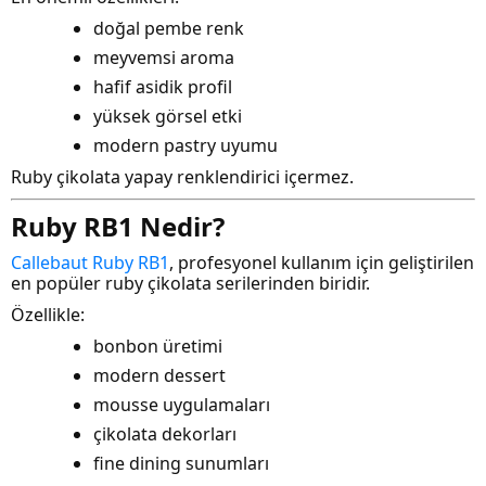
doğal pembe renk
meyvemsi aroma
hafif asidik profil
yüksek görsel etki
modern pastry uyumu
Ruby çikolata yapay renklendirici içermez.
Ruby RB1 Nedir?
Callebaut Ruby RB1
, profesyonel kullanım için geliştirilen
en popüler ruby çikolata serilerinden biridir.
Özellikle:
bonbon üretimi
modern dessert
mousse uygulamaları
çikolata dekorları
fine dining sunumları