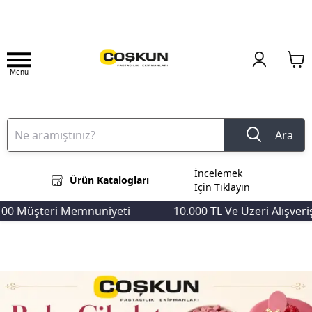
Menu
Ara
İncelemek
Ürün Katalogları
İçin Tıklayın
eri Memnuniyeti
10.000 TL Ve Üzeri Alışverişlerde Ka