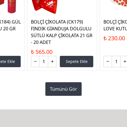
K184) GÜL
BOLÇİ ÇİKOLATA (CK179)
BOLÇİ ÇİK
U 20 GR
FINDIK GİANDUJA DOLGULU
LOVE KUTU
SÜTLÜ KALP ÇİKOLATA 21 GR
₺ 230.00
- 20 ADET
₺ 565.00
ete Ekle
Sepete Ekle
Tümünü Gör