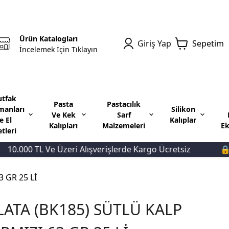
Ürün Katalogları
Giriş Yap
Sepetim
İncelemek İçin Tıklayın
tfak
Pasta
Pastacılık
manları
Silikon
Ve Kek
Sarf
e El
Kalıplar
Kalıpları
Malzemeleri
Ek
etleri
.000 TL Ve Üzeri Alışverişlerde Kargo Ücretsiz
🔒Güv
 GR 25 Lİ
LATA (BK185) SÜTLÜ KALP