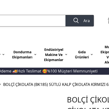
Ara
Mu
Endüstriyel
Dondurma
Gıda
Ekip
r
Makine Ve
Ekipmanları
Ürünleri
V
Ekipmanlar
Al
e 🚚Hızlı Teslimat 🥰%100 Müşteri Memnuniyeti
10
BOLÇİ ÇİKOLATA (BK185) SÜTLÜ KALP ÇİKOLATA KIRMIZI 63
BOLÇİ ÇİKO