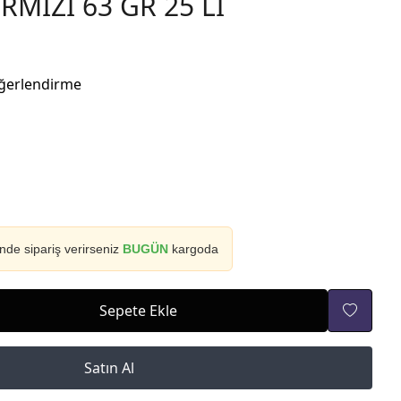
RMIZI 63 GR 25 Lİ
ğerlendirme
inde sipariş verirseniz
BUGÜN
kargoda
Sepete Ekle
Satın Al