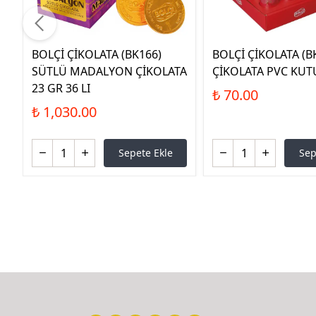
BOLÇİ ÇİKOLATA (BK166)
BOLÇİ ÇİKOLATA (B
SÜTLÜ MADALYON ÇİKOLATA
ÇİKOLATA PVC KUT
23 GR 36 LI
₺ 70.00
₺ 1,030.00
Sepete Ekle
Sep