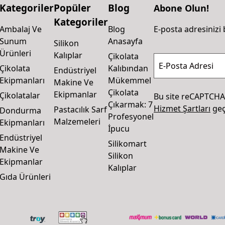
Kategoriler
Popüler
Blog
Abone Olun!
Kategoriler
Ambalaj Ve
Blog
E-posta adresinizi 
Sunum
Anasayfa
Silikon
Ürünleri
Kalıplar
Çikolata
E-Posta Adresi
Çikolata
Kalıbından
Endüstriyel
Ekipmanları
Mükemmel
Makine Ve
Çikolata
Ekipmanlar
Çikolatalar
Bu site reCAPTCHA
Çıkarmak: 7
Hizmet Şartları
geçe
Pastacılık Sarf
Dondurma
Profesyonel
Malzemeleri
Ekipmanları
İpucu
Endüstriyel
Silikomart
Makine Ve
Silikon
Ekipmanlar
Kalıplar
Gıda Ürünleri