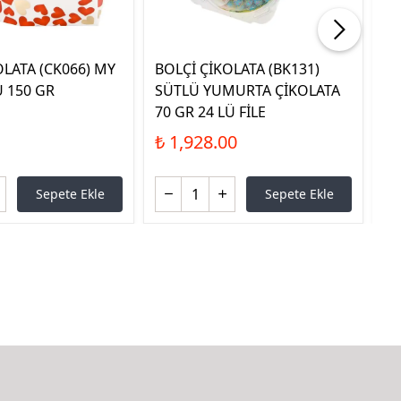
OLATA (CK066) MY
BOLÇİ ÇİKOLATA (BK131)
BO
 150 GR
SÜTLÜ YUMURTA ÇİKOLATA
ÇA
70 GR 24 LÜ FİLE
₺ 
₺ 1,928.00
Sepete Ekle
Sepete Ekle