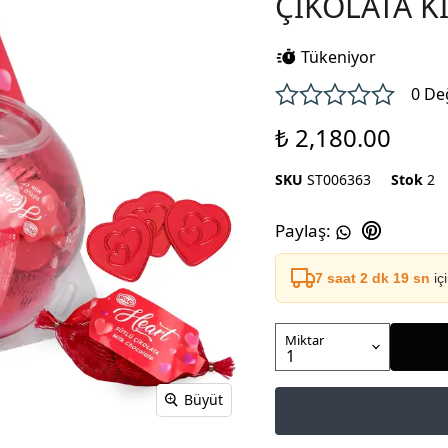
ÇİKOLATA KI
Tükeniyor
0 De
₺ 2,180.00
SKU
ST006363
Stok
2
Paylaş
:
7 saat 2 dk 18 sn
iç
Miktar
Büyüt