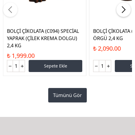
BOLÇİ ÇİKOLATA (C094) SPECİAL
BOLÇİ ÇİKOLATA (
YAPRAK (ÇİLEK KREMA DOLGU)
ÖRGÜ 2,4 KG
2,4 KG
₺ 2,090.00
₺ 1,999.00
Sepete Ekle
Se
Tümünü Gör