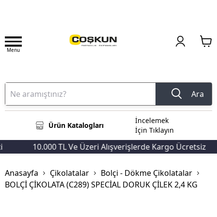
Menu
Ara
İncelemek
Ürün Katalogları
İçin Tıklayın
10.000 TL Ve Üzeri Alışverişlerde Kargo Ücretsiz
Anasayfa
Çikolatalar
Bolçi - Dökme Çikolatalar
BOLÇİ ÇİKOLATA (C289) SPECİAL DORUK ÇİLEK 2,4 KG