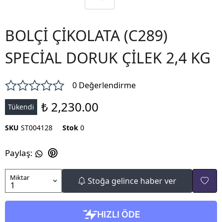
BOLÇİ ÇİKOLATA (C289)
SPECİAL DORUK ÇİLEK 2,4 KG
0 Değerlendirme
₺ 2,230.00
Tükendi
SKU
ST004128
Stok
0
Paylaş
:
Miktar
Stoğa gelince haber ver