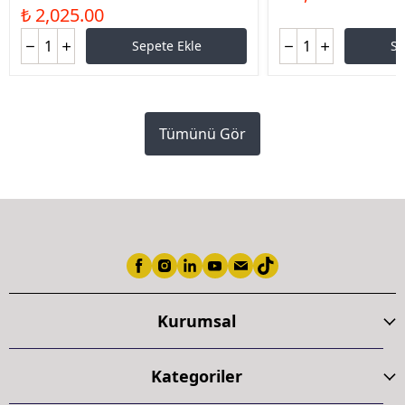
₺ 2,025.00
Sepete Ekle
Se
Tümünü Gör
Kurumsal
Kategoriler