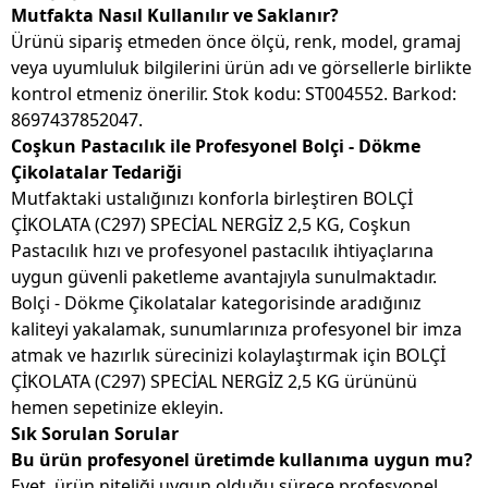
Mutfakta Nasıl Kullanılır ve Saklanır?
Ürünü sipariş etmeden önce ölçü, renk, model, gramaj
veya uyumluluk bilgilerini ürün adı ve görsellerle birlikte
kontrol etmeniz önerilir. Stok kodu: ST004552. Barkod:
8697437852047.
Coşkun Pastacılık ile Profesyonel Bolçi - Dökme
Çikolatalar Tedariği
Mutfaktaki ustalığınızı konforla birleştiren BOLÇİ
ÇİKOLATA (C297) SPECİAL NERGİZ 2,5 KG, Coşkun
Pastacılık hızı ve profesyonel pastacılık ihtiyaçlarına
uygun güvenli paketleme avantajıyla sunulmaktadır.
Bolçi - Dökme Çikolatalar kategorisinde aradığınız
kaliteyi yakalamak, sunumlarınıza profesyonel bir imza
atmak ve hazırlık sürecinizi kolaylaştırmak için BOLÇİ
ÇİKOLATA (C297) SPECİAL NERGİZ 2,5 KG ürününü
hemen sepetinize ekleyin.
Sık Sorulan Sorular
Bu ürün profesyonel üretimde kullanıma uygun mu?
Evet, ürün niteliği uygun olduğu sürece profesyonel