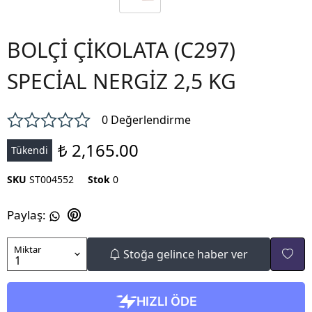
BOLÇİ ÇİKOLATA (C297)
SPECİAL NERGİZ 2,5 KG
0 Değerlendirme
₺ 2,165.00
Tükendi
SKU
ST004552
Stok
0
Paylaş
:
Miktar
Stoğa gelince haber ver