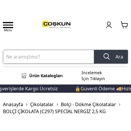
Menu
Ara
İncelemek
Ürün Katalogları
İçin Tıklayın
verişlerde Kargo Ücretsiz
🔒Güvenli Ödeme 🚚Hızlı 
Anasayfa
Çikolatalar
Bolçi - Dökme Çikolatalar
BOLÇİ ÇİKOLATA (C297) SPECİAL NERGİZ 2,5 KG