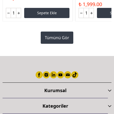
₺ 1,999.00
Sepete Ekle
Se
Tümünü Gör
Kurumsal
Kategoriler