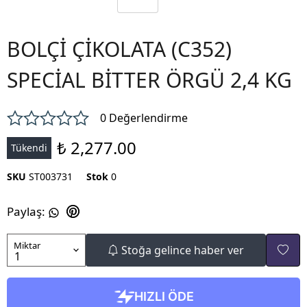
BOLÇİ ÇİKOLATA (C352)
SPECİAL BİTTER ÖRGÜ 2,4 KG
0 Değerlendirme
₺ 2,277.00
Tükendi
SKU
ST003731
Stok
0
Paylaş
:
Miktar
Stoğa gelince haber ver