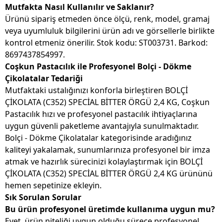
Mutfakta Nasıl Kullanılır ve Saklanır?
Ürünü sipariş etmeden önce ölçü, renk, model, gramaj
veya uyumluluk bilgilerini ürün adı ve görsellerle birlikte
kontrol etmeniz önerilir. Stok kodu: ST003731. Barkod:
8697437854997.
Coşkun Pastacılık ile Profesyonel Bolçi - Dökme
Çikolatalar Tedariği
Mutfaktaki ustalığınızı konforla birleştiren BOLÇİ
ÇİKOLATA (C352) SPECİAL BİTTER ÖRGÜ 2,4 KG, Coşkun
Pastacılık hızı ve profesyonel pastacılık ihtiyaçlarına
uygun güvenli paketleme avantajıyla sunulmaktadır.
Bolçi - Dökme Çikolatalar kategorisinde aradığınız
kaliteyi yakalamak, sunumlarınıza profesyonel bir imza
atmak ve hazırlık sürecinizi kolaylaştırmak için BOLÇİ
ÇİKOLATA (C352) SPECİAL BİTTER ÖRGÜ 2,4 KG ürününü
hemen sepetinize ekleyin.
Sık Sorulan Sorular
Bu ürün profesyonel üretimde kullanıma uygun mu?
Evet, ürün niteliği uygun olduğu sürece profesyonel