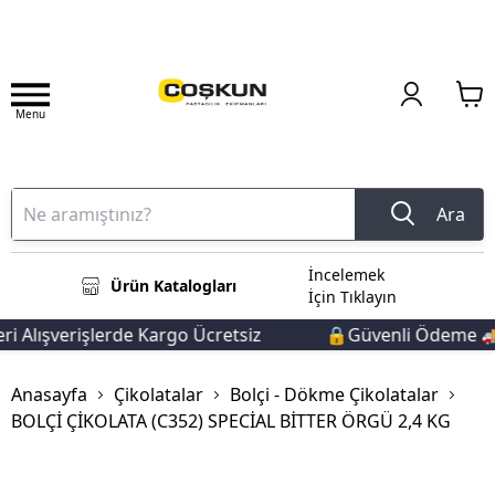
Menu
Ara
İncelemek
Ürün Katalogları
İçin Tıklayın
 Alışverişlerde Kargo Ücretsiz
🔒Güvenli Ödeme 🚚Hı
Anasayfa
Çikolatalar
Bolçi - Dökme Çikolatalar
BOLÇİ ÇİKOLATA (C352) SPECİAL BİTTER ÖRGÜ 2,4 KG