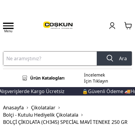
Menu
Ara
İncelemek
Ürün Katalogları
İçin Tıklayın
ışverişlerde Kargo Ücretsiz
🔒Güvenli Ödeme 🚚Hızlı
Anasayfa
Çikolatalar
Bolçi - Kutulu Hediyelik Çikolatala
BOLÇİ ÇİKOLATA (CH345) SPECİAL MAVİ TENEKE 250 GR