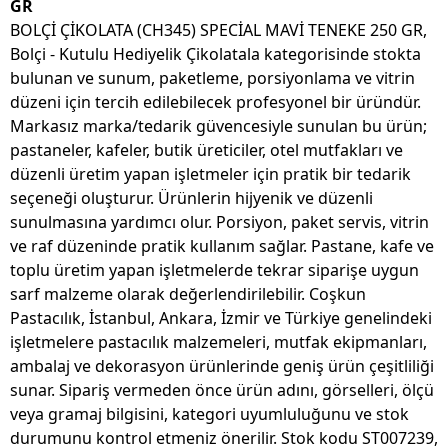
GR
BOLÇİ ÇİKOLATA (CH345) SPECİAL MAVİ TENEKE 250 GR,
Bolçi - Kutulu Hediyelik Çikolatala kategorisinde stokta
bulunan ve sunum, paketleme, porsiyonlama ve vitrin
düzeni için tercih edilebilecek profesyonel bir üründür.
Markasız marka/tedarik güvencesiyle sunulan bu ürün;
pastaneler, kafeler, butik üreticiler, otel mutfakları ve
düzenli üretim yapan işletmeler için pratik bir tedarik
seçeneği oluşturur. Ürünlerin hijyenik ve düzenli
sunulmasına yardımcı olur. Porsiyon, paket servis, vitrin
ve raf düzeninde pratik kullanım sağlar. Pastane, kafe ve
toplu üretim yapan işletmelerde tekrar siparişe uygun
sarf malzeme olarak değerlendirilebilir. Coşkun
Pastacılık, İstanbul, Ankara, İzmir ve Türkiye genelindeki
işletmelere pastacılık malzemeleri, mutfak ekipmanları,
ambalaj ve dekorasyon ürünlerinde geniş ürün çeşitliliği
sunar. Sipariş vermeden önce ürün adını, görselleri, ölçü
veya gramaj bilgisini, kategori uyumluluğunu ve stok
durumunu kontrol etmeniz önerilir. Stok kodu ST007239,