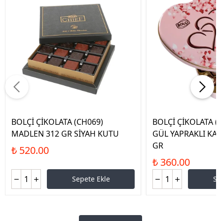
BOLÇİ ÇİKOLATA (CH069)
BOLÇİ ÇİKOLATA (
MADLEN 312 GR SİYAH KUTU
GÜL YAPRAKLI KA
GR
₺ 520.00
₺ 360.00
Sepete Ekle
Se