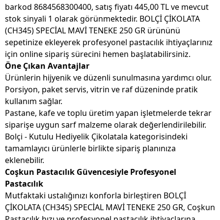
barkod 8684568300400, satış fiyatı 445,00 TL ve mevcut
stok sinyali 1 olarak görünmektedir. BOLÇİ ÇİKOLATA
(CH345) SPECİAL MAVİ TENEKE 250 GR ürününü
sepetinize ekleyerek profesyonel pastacılık ihtiyaçlarınız
için online sipariş sürecini hemen başlatabilirsiniz.
Öne Çıkan Avantajlar
Ürünlerin hijyenik ve düzenli sunulmasına yardımcı olur.
Porsiyon, paket servis, vitrin ve raf düzeninde pratik
kullanım sağlar.
Pastane, kafe ve toplu üretim yapan işletmelerde tekrar
siparişe uygun sarf malzeme olarak değerlendirilebilir.
Bolçi - Kutulu Hediyelik Çikolatala kategorisindeki
tamamlayıcı ürünlerle birlikte sipariş planınıza
eklenebilir.
Coşkun Pastacılık Güvencesiyle Profesyonel
Pastacılık
Mutfaktaki ustalığınızı konforla birleştiren BOLÇİ
ÇİKOLATA (CH345) SPECİAL MAVİ TENEKE 250 GR, Coşkun
Pastacılık hızı ve profesyonel pastacılık ihtiyaçlarına