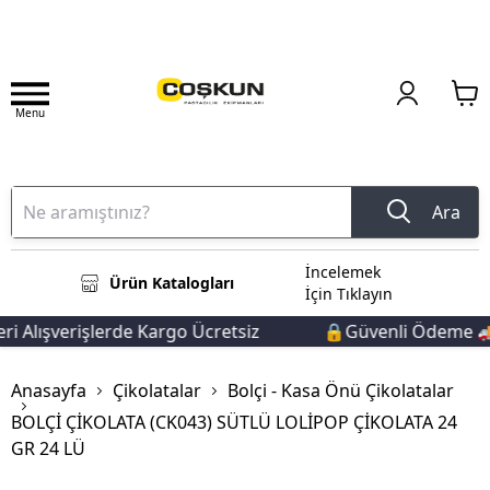
Menu
Ara
İncelemek
Ürün Katalogları
İçin Tıklayın
 Alışverişlerde Kargo Ücretsiz
🔒Güvenli Ödeme 🚚Hı
Anasayfa
Çikolatalar
Bolçi - Kasa Önü Çikolatalar
BOLÇİ ÇİKOLATA (CK043) SÜTLÜ LOLİPOP ÇİKOLATA 24
GR 24 LÜ