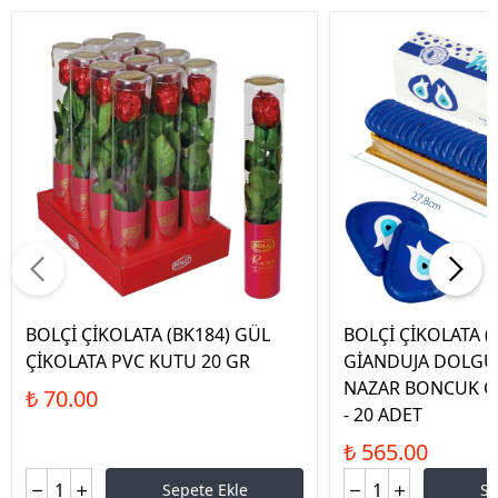
BOLÇİ ÇİKOLATA (BK184) GÜL
BOLÇİ ÇİKOLATA (
ÇİKOLATA PVC KUTU 20 GR
GİANDUJA DOLGU
NAZAR BONCUK Çİ
₺ 70.00
- 20 ADET
₺ 565.00
Sepete Ekle
Se