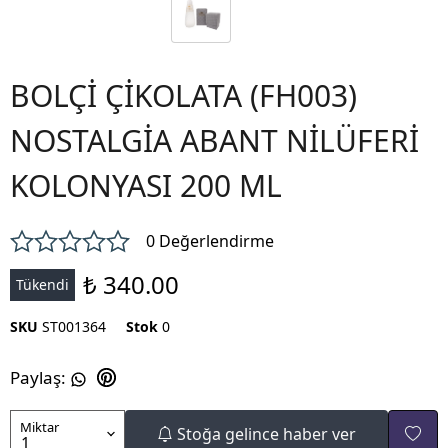
BOLÇİ ÇİKOLATA (FH003)
NOSTALGİA ABANT NİLÜFERİ
KOLONYASI 200 ML
0 Değerlendirme
₺ 340.00
Tükendi
SKU
ST001364
Stok
0
Paylaş
:
Miktar
Stoğa gelince haber ver