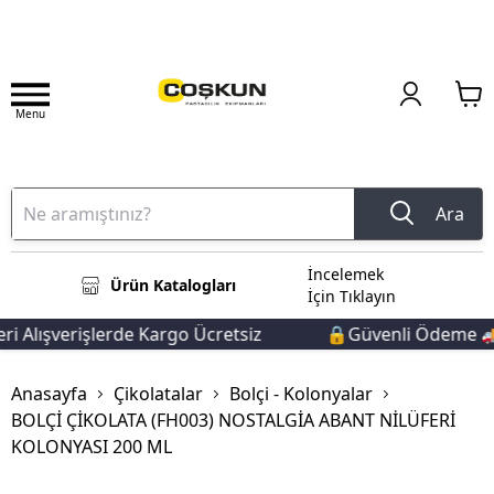
Menu
Ara
İncelemek
Ürün Katalogları
İçin Tıklayın
 Alışverişlerde Kargo Ücretsiz
🔒Güvenli Ödeme 🚚H
Anasayfa
Çikolatalar
Bolçi - Kolonyalar
BOLÇİ ÇİKOLATA (FH003) NOSTALGİA ABANT NİLÜFERİ
KOLONYASI 200 ML