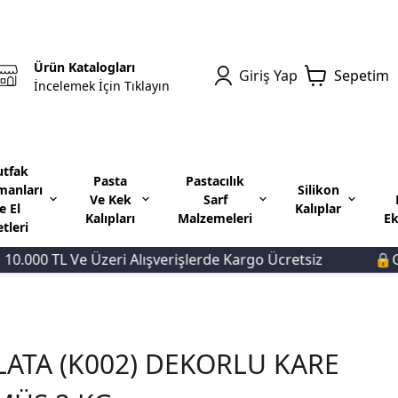
Ürün Katalogları
Giriş Yap
Sepetim
İncelemek İçin Tıklayın
tfak
Pasta
Pastacılık
manları
Silikon
Ve Kek
Sarf
e El
Kalıplar
Kalıpları
Malzemeleri
Ek
etleri
.000 TL Ve Üzeri Alışverişlerde Kargo Ücretsiz
🔒Güve
LATA (K002) DEKORLU KARE