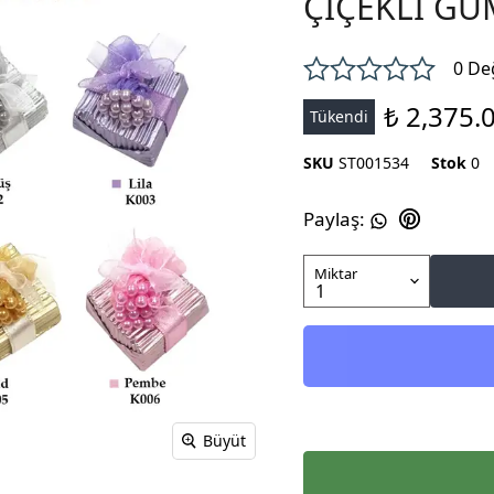
ÇİÇEKLİ GÜ
0 De
₺ 2,375.
Tükendi
SKU
ST001534
Stok
0
Paylaş
:
Miktar
Büyüt