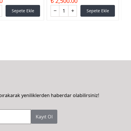
0
₺ 2,500.00
₺ 
Sepete Ekle
Sepete Ekle
bırakarak yeniliklerden haberdar olabilirsiniz!
Kayıt Ol