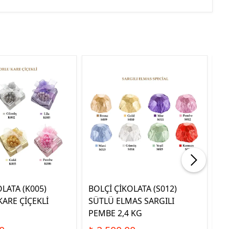
LATA (K005)
BOLÇİ ÇİKOLATA (S012)
BO
ARE ÇİÇEKLİ
SÜTLÜ ELMAS SARGILI
D
G
PEMBE 2,4 KG
Çİ