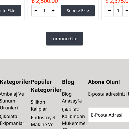
₺ 2,500.00
₺ 2,375.0
ete Ekle
Sepete Ekle
Tümünü Gör
Kategoriler
Popüler
Blog
Abone Olun!
Kategoriler
Ambalaj Ve
Blog
E-posta adresinizi 
Sunum
Anasayfa
Silikon
Ürünleri
Kalıplar
Çikolata
E-Posta Adresi
Çikolata
Kalıbından
Endüstriyel
Ekipmanları
Mükemmel
Makine Ve