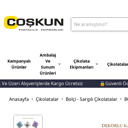
Ambalaj
Kampanyalı
Ve
Çikolata
Çikolatala
Ürünler
Sunum
Ekipmanları
Ürünleri
 Üzeri Alışverişlerde Kargo Ücretsiz
🔒Güvenli Ödem
Anasayfa
Çikolatalar
Bolçi - Sargılı Çikolatalar
B