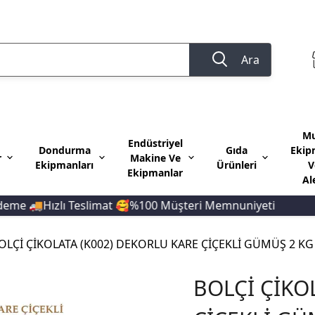
Ara
Mu
Endüstriyel
Dondurma
Gıda
Ekip
r
Makine Ve
Ekipmanları
Ürünleri
V
Ekipmanlar
Al
e 🚚Hızlı Teslimat 🥰%100 Müşteri Memnuniyeti
10
OLÇİ ÇİKOLATA (K002) DEKORLU KARE ÇİÇEKLİ GÜMÜŞ 2 KG
BOLÇİ ÇİKO