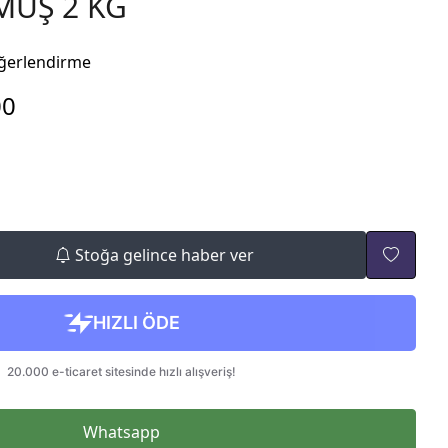
MÜŞ 2 KG
ğerlendirme
00
Stoğa gelince haber ver
Whatsapp