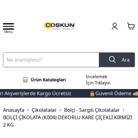
Menu
Ara
İncelemek
Ürün Katalogları
İçin Tıklayın
Alışverişlerde Kargo Ücretsiz
🔒Güvenli Ödeme 🚚Hız
Anasayfa
Çikolatalar
Bolçi - Sargılı Çikolatalar
BOLÇİ ÇİKOLATA (K004) DEKORLU KARE ÇİÇEKLİ KIRMIZI
2 KG