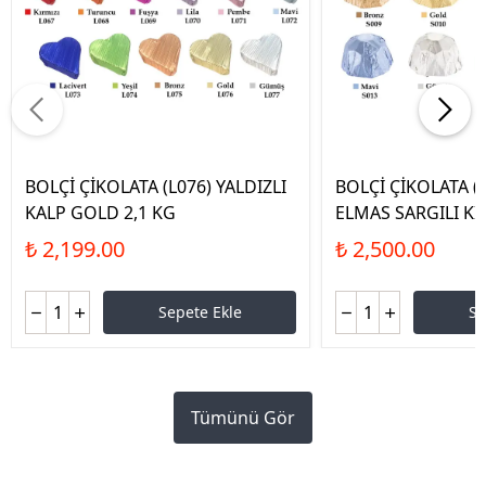
BOLÇİ ÇİKOLATA (L076) YALDIZLI
BOLÇİ ÇİKOLATA (
KALP GOLD 2,1 KG
ELMAS SARGILI KI
₺ 2,199.00
₺ 2,500.00
Sepete Ekle
Se
Tümünü Gör