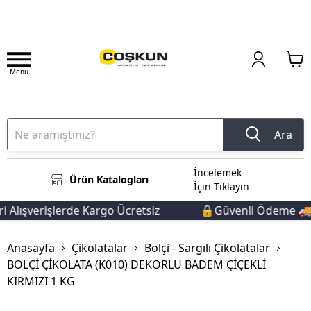
Menu
Ara
İncelemek
Ürün Katalogları
İçin Tıklayın
 Alışverişlerde Kargo Ücretsiz
🔒Güvenli Ödeme 🚚Hı
Anasayfa
Çikolatalar
Bolçi - Sargılı Çikolatalar
BOLÇİ ÇİKOLATA (K010) DEKORLU BADEM ÇİÇEKLİ
KIRMIZI 1 KG