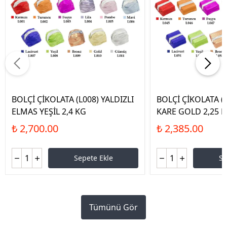
BOLÇİ ÇİKOLATA (L008) YALDIZLI
BOLÇİ ÇİKOLATA (L
ELMAS YEŞİL 2,4 KG
KARE GOLD 2,25 
₺ 2,700.00
₺ 2,385.00
Sepete Ekle
Se
Tümünü Gör