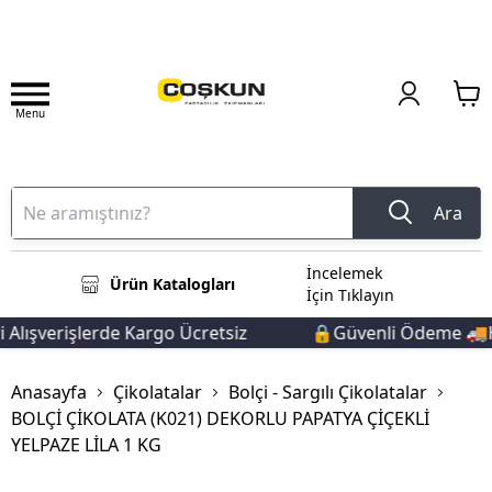
Menu
Ara
İncelemek
Ürün Katalogları
İçin Tıklayın
Alışverişlerde Kargo Ücretsiz
🔒Güvenli Ödeme 🚚Hız
Anasayfa
Çikolatalar
Bolçi - Sargılı Çikolatalar
BOLÇİ ÇİKOLATA (K021) DEKORLU PAPATYA ÇİÇEKLİ
YELPAZE LİLA 1 KG