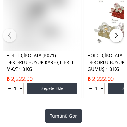
BOLÇİ ÇİKOLATA (K071)
BOLÇİ ÇİKOLATA (
DEKORLU BÜYÜK KARE ÇİÇEKLİ
DEKORLU BÜYÜK K
MAVİ 1,8 KG
GÜMÜŞ 1,8 KG
₺ 2,222.00
₺ 2,222.00
Sepete Ekle
Se
Tümünü Gör