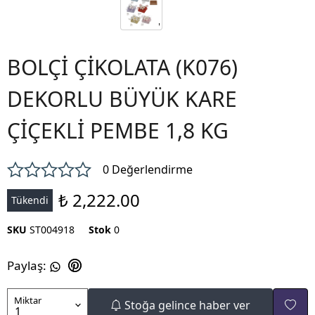
BOLÇİ ÇİKOLATA (K076)
DEKORLU BÜYÜK KARE
ÇİÇEKLİ PEMBE 1,8 KG
0 Değerlendirme
₺ 2,222.00
Tükendi
SKU
ST004918
Stok
0
Paylaş
:
Miktar
Stoğa gelince haber ver