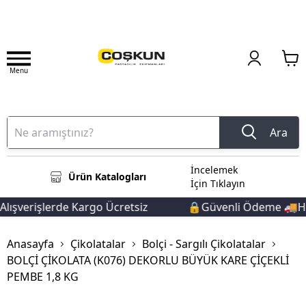
Menu
Ara
İncelemek
Ürün Katalogları
İçin Tıklayın
ışverişlerde Kargo Ücretsiz
🔒Güvenli Ödeme 🚚Hızl
Anasayfa
Çikolatalar
Bolçi - Sargılı Çikolatalar
BOLÇİ ÇİKOLATA (K076) DEKORLU BÜYÜK KARE ÇİÇEKLİ
PEMBE 1,8 KG