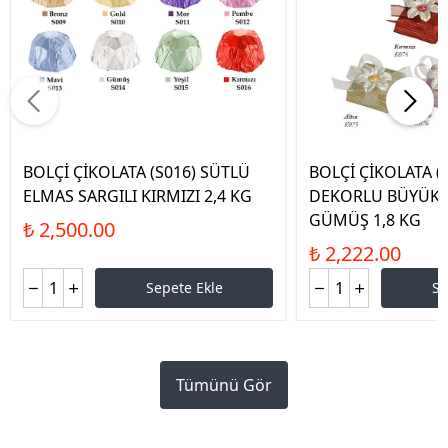
BOLÇİ ÇİKOLATA (S016) SÜTLÜ
BOLÇİ ÇİKOLATA (
ELMAS SARGILI KIRMIZI 2,4 KG
DEKORLU BÜYÜK K
GÜMÜŞ 1,8 KG
₺ 2,500.00
₺ 2,222.00
Sepete Ekle
Se
Tümünü Gör