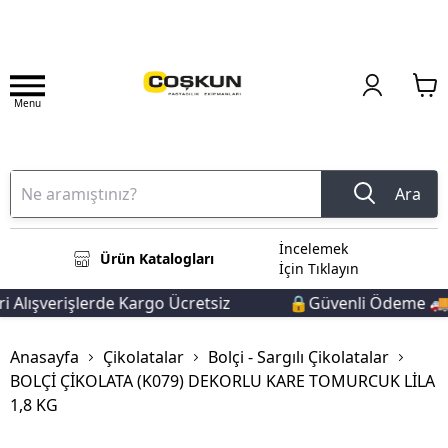
Menu
Ara
İncelemek
Ürün Katalogları
İçin Tıklayın
 Alışverişlerde Kargo Ücretsiz
🔒Güvenli Ödeme 🚚Hı
Anasayfa
Çikolatalar
Bolçi - Sargılı Çikolatalar
BOLÇİ ÇİKOLATA (K079) DEKORLU KARE TOMURCUK LİLA
1,8 KG