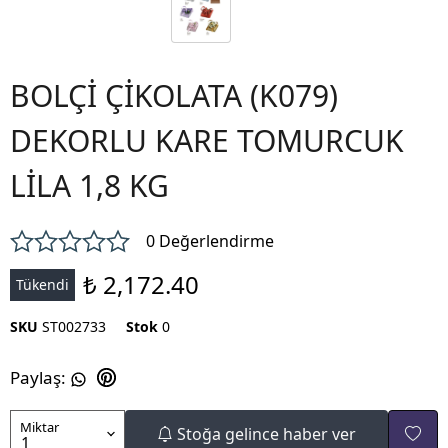
BOLÇİ ÇİKOLATA (K079)
DEKORLU KARE TOMURCUK
LİLA 1,8 KG
0 Değerlendirme
₺ 2,172.40
Tükendi
SKU
ST002733
Stok
0
Paylaş
:
Miktar
Stoğa gelince haber ver