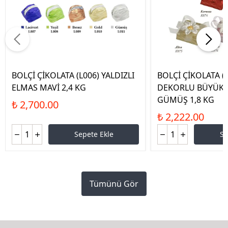
BOLÇİ ÇİKOLATA (L006) YALDIZLI
BOLÇİ ÇİKOLATA (
ELMAS MAVİ 2,4 KG
DEKORLU BÜYÜK K
GÜMÜŞ 1,8 KG
₺ 2,700.00
₺ 2,222.00
Sepete Ekle
Se
Tümünü Gör