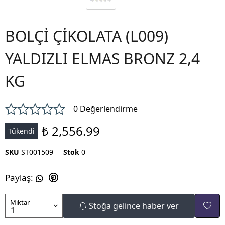
BOLÇİ ÇİKOLATA (L009)
YALDIZLI ELMAS BRONZ 2,4
KG
0 Değerlendirme
₺ 2,556.99
Tükendi
SKU
ST001509
Stok
0
Paylaş
:
Miktar
Stoğa gelince haber ver