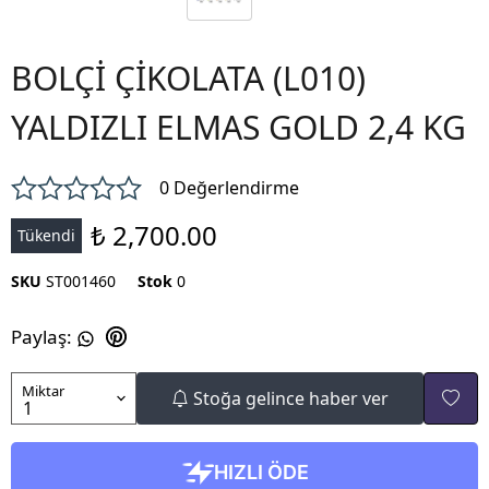
BOLÇİ ÇİKOLATA (L010)
YALDIZLI ELMAS GOLD 2,4 KG
0 Değerlendirme
₺ 2,700.00
Tükendi
SKU
ST001460
Stok
0
Paylaş
:
Miktar
Stoğa gelince haber ver