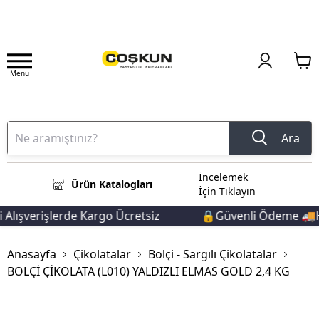
Menu
Ara
İncelemek
Ürün Katalogları
İçin Tıklayın
lışverişlerde Kargo Ücretsiz
🔒Güvenli Ödeme 🚚Hız
Anasayfa
Çikolatalar
Bolçi - Sargılı Çikolatalar
BOLÇİ ÇİKOLATA (L010) YALDIZLI ELMAS GOLD 2,4 KG