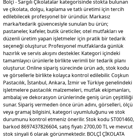
Bolçi - Sargılı Çikolatalar kategorisinde stokta bulunan
ve çikolata, dolgu, kaplama ve tatlı üretimi için tercih
edilebilecek profesyonel bir üründür. Markasız
marka/tedarik güvencesiyle sunulan bu ürün;
pastaneler, kafeler, butik üreticiler, otel mutfakları ve
düzenli üretim yapan işletmeler için pratik bir tedarik
seçeneği oluşturur. Profesyonel mutfaklarda günlük
hazırlık ve servis akışını destekler. Kategori içindeki
tamamlayıcı ürünlerle birlikte verimli bir tedarik planı
oluşturur. Online sipariş sürecinde ürün adı, stok kodu
ve görsellerle birlikte kolayca kontrol edilebilir. Coşkun
Pastacılık, İstanbul, Ankara, İzmir ve Türkiye genelindeki
işletmelere pastacılık malzemeleri, mutfak ekipmanları,
ambalaj ve dekorasyon ürünlerinde geniş ürün çeşitliliği
sunar. Sipariş vermeden önce ürün adını, görselleri, ölçü
veya gramaj bilgisini, kategori uyumluluğunu ve stok
durumunu kontrol etmeniz önerilir. Stok kodu ST001460,
barkod 8697437826604, satış fiyatı 2700,00 TL ve mevcut
stok sinyali 6 olarak görünmektedir. BOLÇİ ÇİKOLATA