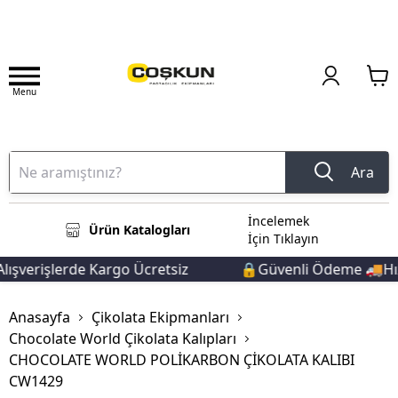
Menu
Ara
İncelemek
Ürün Katalogları
İçin Tıklayın
şverişlerde Kargo Ücretsiz
🔒Güvenli Ödeme 🚚Hızlı
Anasayfa
Çikolata Ekipmanları
Chocolate World Çikolata Kalıpları
CHOCOLATE WORLD POLİKARBON ÇİKOLATA KALIBI
CW1429