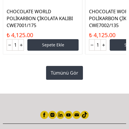
CHOCOLATE WORLD
CHOCOLATE WOR
POLİKARBON ÇİKOLATA KALIBI
POLİKARBON ÇİKO
CWE7001/175
CWE7002/135
₺ 4,125.00
₺ 4,125.00
Sepete Ekle
Se
Tümünü Gör