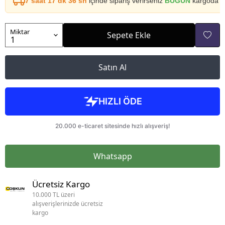
7 saat 17 dk 36 sn
içinde sipariş verirseniz
BUGÜN
kargoda
Miktar
Sepete Ekle
Satın Al
Whatsapp
Ücretsiz Kargo
10.000 TL üzeri
alışverişlerinizde ücretsiz
kargo