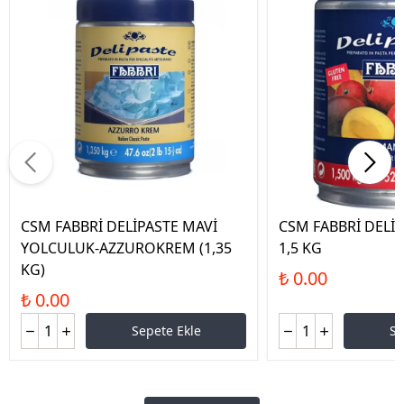
CSM FABBRİ DELİPASTE MAVİ
CSM FABBRİ DEL
YOLCULUK-AZZUROKREM (1,35
1,5 KG
KG)
₺ 0.00
₺ 0.00
Sepete Ekle
Se