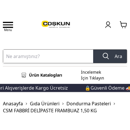
Menu
Ara
İncelemek
Ürün Katalogları
İçin Tıklayın
 Alışverişlerde Kargo Ücretsiz
🔒Güvenli Ödeme 🚚Hı
Anasayfa
Gıda Ürünleri
Dondurma Pasteleri
CSM FABBRİ DELİPASTE FRAMBUAZ 1,50 KG