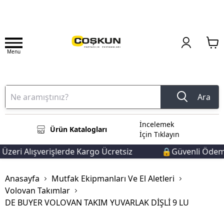
Menu
Ara
İncelemek
Ürün Katalogları
İçin Tıklayın
zeri Alışverişlerde Kargo Ücretsiz
🔒Güvenli Ödeme 
Anasayfa
Mutfak Ekipmanları Ve El Aletleri
Volovan Takımlar
DE BUYER VOLOVAN TAKIM YUVARLAK DİŞLİ 9 LU