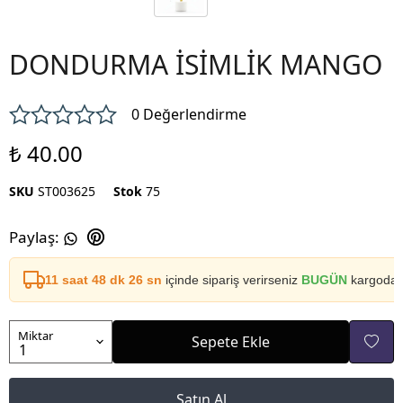
DONDURMA İSİMLİK MANGO
0 Değerlendirme
₺ 40.00
SKU
ST003625
Stok
75
Paylaş
:
11 saat 48 dk 26 sn
içinde sipariş verirseniz
BUGÜN
kargoda
Miktar
Sepete Ekle
Satın Al