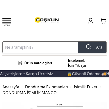
Menu
Ara
İncelemek
Ürün Katalogları
İçin Tıklayın
ışverişlerde Kargo Ücretsiz
🔒Güvenli Ödeme 🚚Hızl
Anasayfa
Dondurma Ekipmanları
İsimlik Etiket
DONDURMA İSİMLİK MANGO