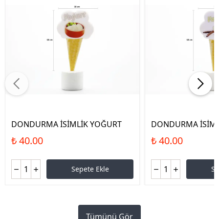
DONDURMA İSİMLİK YOĞURT
DONDURMA İSİML
₺ 40.00
₺ 40.00
Sepete Ekle
Se
Tümünü Gör