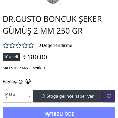
DR.GUSTO BONCUK ŞEKER
GÜMÜŞ 2 MM 250 GR
0 Değerlendirme
₺ 180.00
Tükendi
SKU
ST005446
Stok
0
Paylaş
:
Miktar
Stoğa gelince haber ver