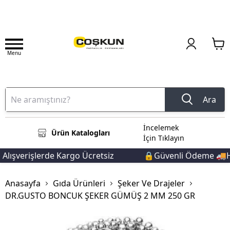
Menu
Ara
İncelemek
Ürün Katalogları
İçin Tıklayın
lışverişlerde Kargo Ücretsiz
🔒Güvenli Ödeme 🚚Hız
Anasayfa
Gıda Ürünleri
Şeker Ve Drajeler
DR.GUSTO BONCUK ŞEKER GÜMÜŞ 2 MM 250 GR