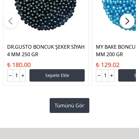
DR.GUSTO BONCUK ŞEKER SİYAH
MY BAKE BONCUK 
4 MM 250 GR
MM 200 GR
₺ 180.00
₺ 129.02
Sepete Ekle
Se
Tümünü Gör