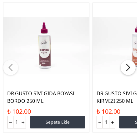
DR.GUSTO SIVI GIDA BOYASI
DR.GUSTO SIVI GI
BORDO 250 ML
KIRMIZI 250 ML
₺ 102.00
₺ 102.00
Sepete Ekle
Se