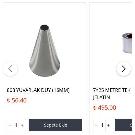
808 YUVARLAK DUY (16MM)
7*25 METRE TEK 
JELATİN
₺ 56.40
₺ 495.00
Sepete Ekle
Se