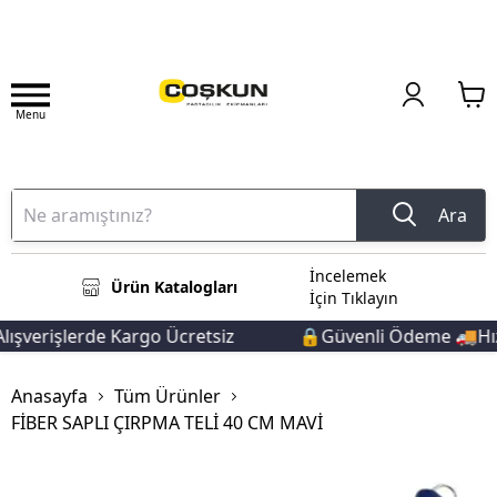
Menu
Ara
İncelemek
Ürün Katalogları
İçin Tıklayın
şverişlerde Kargo Ücretsiz
🔒Güvenli Ödeme 🚚Hızlı
Anasayfa
Tüm Ürünler
FİBER SAPLI ÇIRPMA TELİ 40 CM MAVİ