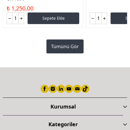
₺ 1,250.00
Sepete Ekle
Se
Tümünü Gör
Kurumsal
Kategoriler