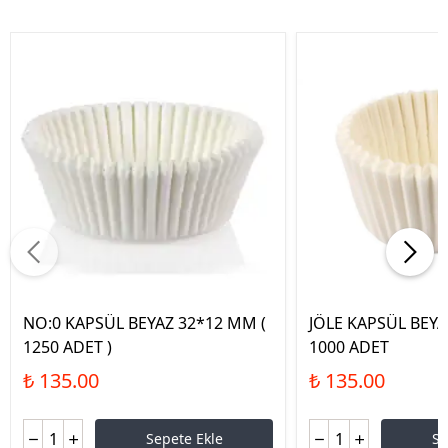
NO:0 KAPSÜL BEYAZ 32*12 MM (
JÖLE KAPSÜL BEYA
1250 ADET )
1000 ADET
₺ 135.00
₺ 135.00
Sepete Ekle
Se