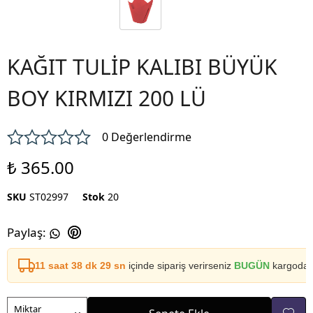
KAĞIT TULİP KALIBI BÜYÜK
BOY KIRMIZI 200 LÜ
0 Değerlendirme
₺ 365.00
SKU
ST02997
Stok
20
Paylaş
:
11 saat 38 dk 29 sn
içinde sipariş verirseniz
BUGÜN
kargoda
Miktar