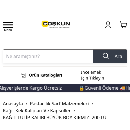
Menu
Ara
İncelemek
Ürün Katalogları
İçin Tıklayın
ışverişlerde Kargo Ücretsiz
🔒Güvenli Ödeme 🚚Hızl
Anasayfa
Pastacılık Sarf Malzemeleri
Kağıt Kek Kalıpları Ve Kapsüller
KAĞIT TULİP KALIBI BÜYÜK BOY KIRMIZI 200 LÜ