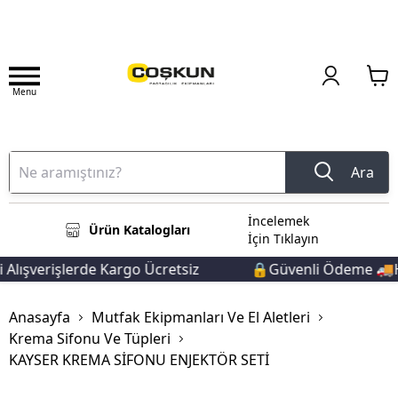
Menu
Ara
İncelemek
Ürün Katalogları
İçin Tıklayın
lışverişlerde Kargo Ücretsiz
🔒Güvenli Ödeme 🚚Hız
Anasayfa
Mutfak Ekipmanları Ve El Aletleri
Krema Sifonu Ve Tüpleri
KAYSER KREMA SİFONU ENJEKTÖR SETİ