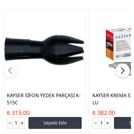
KAYSER SİFON YEDEK PARÇASI K-
KAYSER KREMA Sİ
515C
LU
₺ 315.00
₺ 382.00
Sepete Ekle
Se