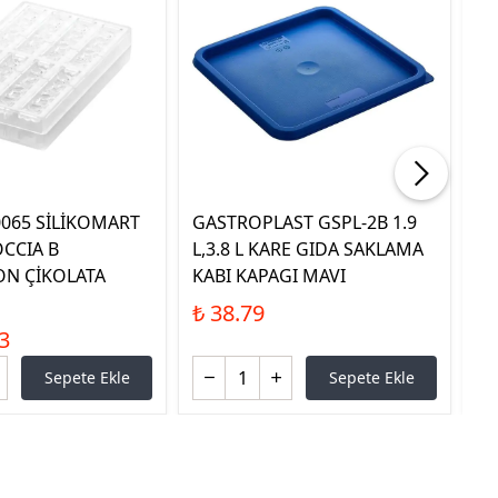
.0065 SİLİKOMART
GASTROPLAST GSPL-2B 1.9
ŞU
OCCIA B
L,3.8 L KARE GIDA SAKLAMA
₺ 
ON ÇİKOLATA
KABI KAPAGI MAVI
₺ 38.79
3
Sepete Ekle
Sepete Ekle