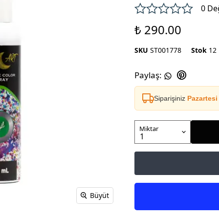
0 De
₺ 290.00
SKU
ST001778
Stok
12
Paylaş
:
Siparişiniz
Pazartesi
Miktar
Büyüt