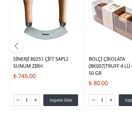
SİNERJİ 80251 ÇİFT SAPLI
BOLÇİ ÇİKOLATA
SUNUM ZIRH
(BK007)TRUFF 4 LÜ
50 GR
₺ 745.00
₺ 80.00
Sepete Ekle
Sep