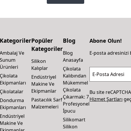
Kategoriler
Popüler
Blog
Abone Olun!
Kategoriler
Ambalaj Ve
Blog
E-posta adresinizi 
Sunum
Anasayfa
Silikon
Ürünleri
Kalıplar
Çikolata
E-Posta Adresi
Çikolata
Kalıbından
Endüstriyel
Ekipmanları
Mükemmel
Makine Ve
Çikolata
Ekipmanlar
Çikolatalar
Bu site reCAPTCHA
Çıkarmak: 7
Hizmet Şartları
geçe
Pastacılık Sarf
Dondurma
Profesyonel
Malzemeleri
Ekipmanları
İpucu
Endüstriyel
Silikomart
Makine Ve
Silikon
Ekipmanlar