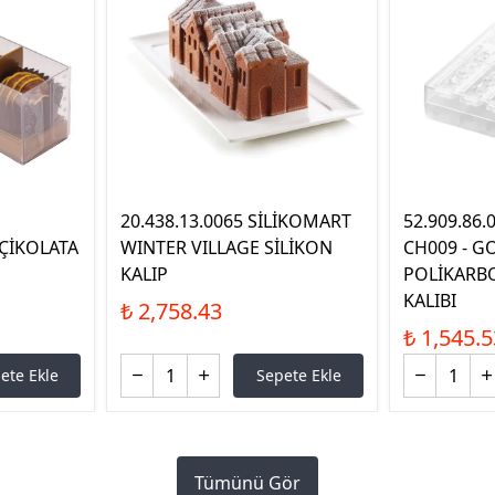
20.438.13.0065 SİLİKOMART
52.909.86
 ÇİKOLATA
WINTER VILLAGE SİLİKON
CH009 - G
KALIP
POLİKARB
KALIBI
₺ 2,758.43
₺ 1,545.5
ete Ekle
Sepete Ekle
Tümünü Gör