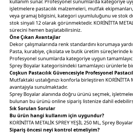
kullanım sunar. Profesyonel sunumlarda kategoriye uygun
işletmelere pastacılık malzemeleri, mutfak ekipmanları,
veya gramaj bilgisini, kategori uyumluluğunu ve stok 
stok sinyali 12 olarak görünmektedir. KORİNİTTA METALİ
sürecini hemen başlatabilirsiniz.
Öne Çıkan Avantajlar
Dekor çalışmalarında renk standardını korumaya yardım
Pasta, kurabiye, çikolata ve butik üretim süreçlerinde k
Profesyonel sunumlarda kategoriye uygun tamamlayıcı ürü
Sprey Boyalar kategorisindeki tamamlayıcı ürünlerle birli
Coşkun Pastacılık Güvencesiyle Profesyonel Pastacıl
Mutfaktaki ustalığınızı konforla birleştiren KORİNİTTA
avantajıyla sunulmaktadır.
Sprey Boyalar alanında doğru ürünü seçmek, işletmeler
bulunan bu ürünü online sipariş listenize dahil edebilirs
Sık Sorulan Sorular
Bu ürün hangi kullanım için uygundur?
KORİNİTTA METALİK SPREY YEŞİL 250 ML, Sprey Boyalar ka
Sipariş öncesi neyi kontrol etmeliyim?