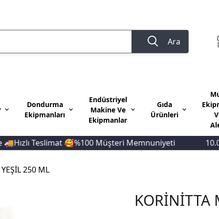
Ara
Mu
Endüstriyel
Dondurma
Gıda
Ekip
r
Makine Ve
Ekipmanları
Ürünleri
V
Ekipmanlar
Al
zlı Teslimat 🥰%100 Müşteri Memnuniyeti
10.000 T
YEŞİL 250 ML
KORİNİTTA 