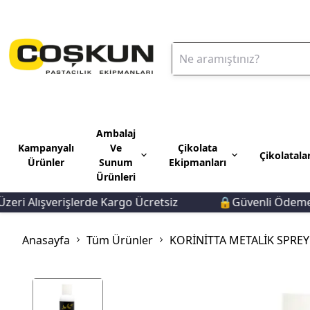
Ambalaj
Kampanyalı
Ve
Çikolata
Çikolatala
Ürünler
Sunum
Ekipmanları
Ürünleri
 Alışverişlerde Kargo Ücretsiz
🔒Güvenli Ödeme 🚚Hı
Anasayfa
Tüm Ürünler
KORİNİTTA METALİK SPREY 