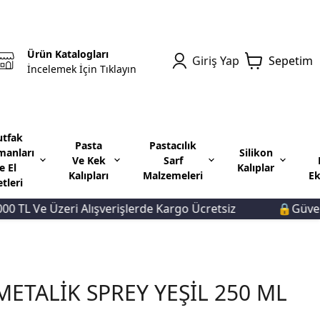
Ürün Katalogları
Giriş Yap
Sepetim
İncelemek İçin Tıklayın
tfak
Pasta
Pastacılık
manları
Silikon
Ve Kek
Sarf
e El
Kalıplar
Kalıpları
Malzemeleri
Ek
etleri
L Ve Üzeri Alışverişlerde Kargo Ücretsiz
🔒Güvenli Ö
METALİK SPREY YEŞİL 250 ML