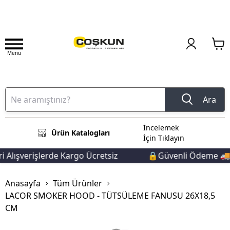
Menu
Ara
İncelemek
Ürün Katalogları
İçin Tıklayın
lışverişlerde Kargo Ücretsiz
🔒Güvenli Ödeme 🚚Hız
Anasayfa
Tüm Ürünler
LACOR SMOKER HOOD - TÜTSÜLEME FANUSU 26X18,5
CM