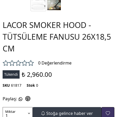
LACOR SMOKER HOOD -
TÜTSÜLEME FANUSU 26X18,5
CM
0 Değerlendirme
₺ 2,960.00
Tükendi
SKU
61817
Stok
0
Paylaş
:
Miktar
Stoğa gelince haber ver