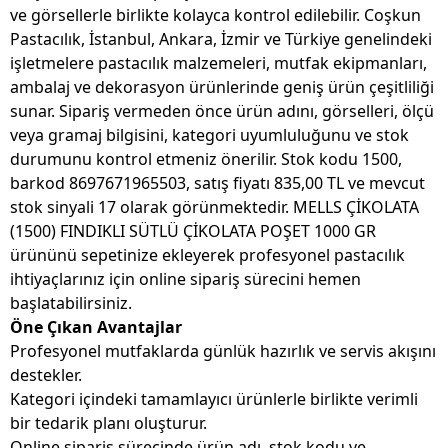
ve görsellerle birlikte kolayca kontrol edilebilir. Coşkun
Pastacılık, İstanbul, Ankara, İzmir ve Türkiye genelindeki
işletmelere pastacılık malzemeleri, mutfak ekipmanları,
ambalaj ve dekorasyon ürünlerinde geniş ürün çeşitliliği
sunar. Sipariş vermeden önce ürün adını, görselleri, ölçü
veya gramaj bilgisini, kategori uyumluluğunu ve stok
durumunu kontrol etmeniz önerilir. Stok kodu 1500,
barkod 8697671965503, satış fiyatı 835,00 TL ve mevcut
stok sinyali 17 olarak görünmektedir. MELLS ÇİKOLATA
(1500) FINDIKLI SÜTLÜ ÇİKOLATA POŞET 1000 GR
ürününü sepetinize ekleyerek profesyonel pastacılık
ihtiyaçlarınız için online sipariş sürecini hemen
başlatabilirsiniz.
Öne Çıkan Avantajlar
Profesyonel mutfaklarda günlük hazırlık ve servis akışını
destekler.
Kategori içindeki tamamlayıcı ürünlerle birlikte verimli
bir tedarik planı oluşturur.
Online sipariş sürecinde ürün adı, stok kodu ve