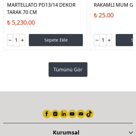
MARTELLATO PD13/14 DEKOR
RAKAMLI MUM G
TARAK 70 CM
₺ 25.00
₺ 5,230.00
Sepete Ekle
Se
Tümünü Gör
Kurumsal