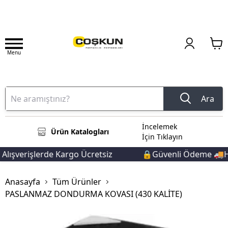
Menu
Ara
İncelemek
Ürün Katalogları
İçin Tıklayın
lışverişlerde Kargo Ücretsiz
🔒Güvenli Ödeme 🚚Hızl
Anasayfa
Tüm Ürünler
PASLANMAZ DONDURMA KOVASI (430 KALİTE)