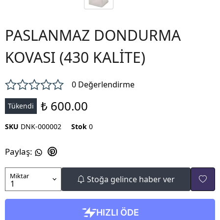
PASLANMAZ DONDURMA
KOVASI (430 KALİTE)
0 Değerlendirme
₺ 600.00
Tükendi
SKU
DNK-000002
Stok
0
Paylaş
:
Miktar
Stoğa gelince haber ver