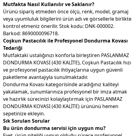
Mutfakta Nasıl Kullanılır ve Saklanır?
Ürünü sipariş etmeden önce ölçü, renk, model, gramaj
veya uyumluluk bilgilerini ürün adı ve görsellerle birlikte
kontrol etmeniz önerilir. Stok kodu: DNK-000002.
Barkod: 8690000096718.
Coşkun Pastacılık ile Profesyonel Dondurma Kovası
Tedariği
Mutfaktaki ustalığınızı konforla birleştiren PASLANMAZ
DONDURMA KOVASI (430 KALİTE), Coşkun Pastacılık hızı
ve profesyonel pastacılık ihtiyaçlarına uygun güvenli
paketleme avantajıyla sunulmaktadır.
Dondurma Kovası kategorisinde aradığınız kaliteyi
yakalamak, sunumlarınıza profesyonel bir imza atmak
ve hazırlık sürecinizi kolaylaştırmak için PASLANMAZ
DONDURMA KOVASI (430 KALİTE) ürününü hemen
sepetinize ekleyin.
Sık Sorulan Sorular
Bu ürün dondurma servisi için uygun mu?
Evet, ürün niteliği uygun olduğu sürece profesyonel