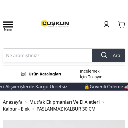
Menu
Ara
İncelemek
Ürün Katalogları
İçin Tıklayın
Alışverişlerde Kargo Ücretsiz
🔒Güvenli Ödeme 🚚Hı
Anasayfa
Mutfak Ekipmanları Ve El Aletleri
Kalbur - Elek
PASLANMAZ KALBUR 30 CM