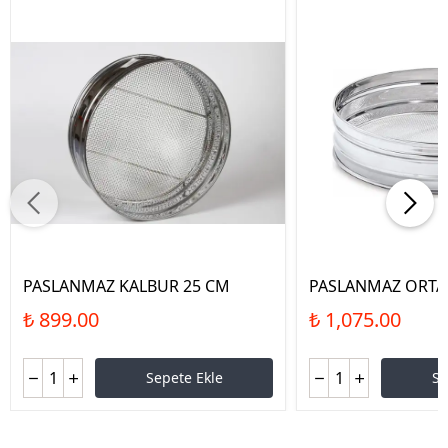
PASLANMAZ KALBUR 25 CM
PASLANMAZ ORTA 
₺ 899.00
₺ 1,075.00
Sepete Ekle
Se