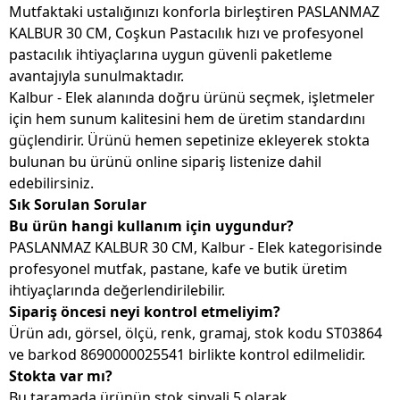
Mutfaktaki ustalığınızı konforla birleştiren PASLANMAZ
KALBUR 30 CM, Coşkun Pastacılık hızı ve profesyonel
pastacılık ihtiyaçlarına uygun güvenli paketleme
avantajıyla sunulmaktadır.
Kalbur - Elek alanında doğru ürünü seçmek, işletmeler
için hem sunum kalitesini hem de üretim standardını
güçlendirir. Ürünü hemen sepetinize ekleyerek stokta
bulunan bu ürünü online sipariş listenize dahil
edebilirsiniz.
Sık Sorulan Sorular
Bu ürün hangi kullanım için uygundur?
PASLANMAZ KALBUR 30 CM, Kalbur - Elek kategorisinde
profesyonel mutfak, pastane, kafe ve butik üretim
ihtiyaçlarında değerlendirilebilir.
Sipariş öncesi neyi kontrol etmeliyim?
Ürün adı, görsel, ölçü, renk, gramaj, stok kodu ST03864
ve barkod 8690000025541 birlikte kontrol edilmelidir.
Stokta var mı?
Bu taramada ürünün stok sinyali 5 olarak