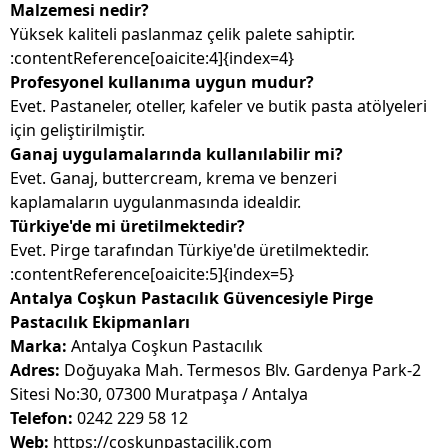
Malzemesi nedir?
Yüksek kaliteli paslanmaz çelik palete sahiptir.
:contentReference[oaicite:4]{index=4}
Profesyonel kullanıma uygun mudur?
Evet. Pastaneler, oteller, kafeler ve butik pasta atölyeleri
için geliştirilmiştir.
Ganaj uygulamalarında kullanılabilir mi?
Evet. Ganaj, buttercream, krema ve benzeri
kaplamaların uygulanmasında idealdir.
Türkiye'de mi üretilmektedir?
Evet. Pirge tarafından Türkiye'de üretilmektedir.
:contentReference[oaicite:5]{index=5}
Antalya Coşkun Pastacılık Güvencesiyle Pirge
Pastacılık Ekipmanları
Marka:
Antalya Coşkun Pastacılık
Adres:
Doğuyaka Mah. Termesos Blv. Gardenya Park-2
Sitesi No:30, 07300 Muratpaşa / Antalya
Telefon:
0242 229 58 12
Web:
https://coskunpastacilik.com