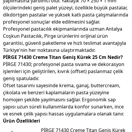
yapılmasına yardımcı olur. Yaklaşık 70 × 250 × 1 mm
ölçülerindeki geniş palet yüzeyi, özellikle büyük pastalar,
dikdörtgen pastalar ve yüksek katlı pasta çalışmalarında
profesyonel sonuçlar elde edilmesini sağlar.
Profesyonel pastacılık ekipmanlarında uzman
Antalya
Coşkun Pastacılık
, Pirge ürünlerini orijinal ürün
garantisi, güvenli paketleme ve hızlı teslimat avantajıyla
Türkiye'nin her noktasına ulaştırmaktadır.
PİRGE 71430 Creme Titan Geniş Kürek 25 Cm Nedir?
PİRGE 71430; profesyonel pasta sıvama ve dekorasyon
işlemleri için geliştirilen, kıvrık (offset) paslanmaz çelik
geniş spatuladır.
Ofset tasarımı sayesinde krema, ganaj, buttercream,
çikolata ve benzeri kaplamaların pasta yüzeyine
homojen şekilde yayılmasını sağlar. Ergonomik sap
yapısı uzun süreli kullanımlarda konfor sunarken, ince
ve esnek çelik yapısı hassas uygulamalara olanak tanır.
Ürün Özellikleri
PİRGE 71430 Creme Titan Geniş Kürek