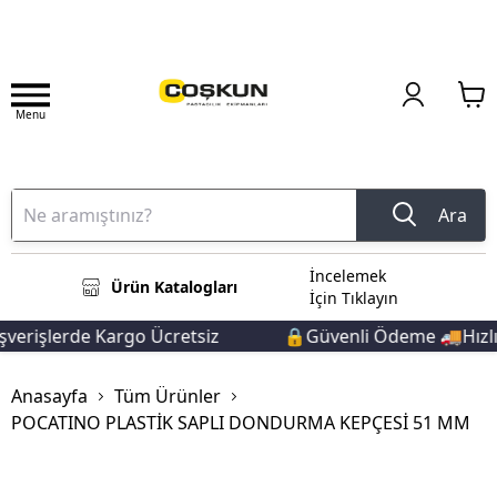
Menu
Ara
İncelemek
Ürün Katalogları
İçin Tıklayın
erişlerde Kargo Ücretsiz
🔒Güvenli Ödeme 🚚Hızlı T
Anasayfa
Tüm Ürünler
POCATINO PLASTİK SAPLI DONDURMA KEPÇESİ 51 MM