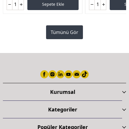
Sepete Ekle
Se
Tümünü Gör
Kurumsal
Kategoriler
Popüler Kategoriler