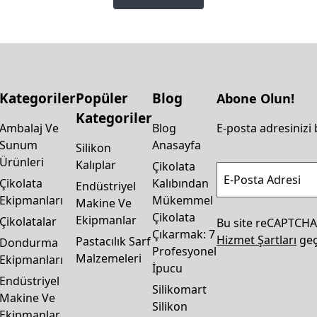
Kategoriler
Popüler
Blog
Abone Olun!
Kategoriler
Ambalaj Ve
Blog
E-posta adresinizi 
Sunum
Anasayfa
Silikon
Ürünleri
Kalıplar
Çikolata
E-Posta Adresi
Çikolata
Kalıbından
Endüstriyel
Ekipmanları
Mükemmel
Makine Ve
Çikolata
Ekipmanlar
Çikolatalar
Bu site reCAPTCHA
Çıkarmak: 7
Hizmet Şartları
geçe
Pastacılık Sarf
Dondurma
Profesyonel
Malzemeleri
Ekipmanları
İpucu
Endüstriyel
Silikomart
Makine Ve
Silikon
Ekipmanlar