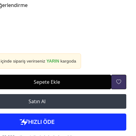
ğerlendirme
içinde sipariş verirseniz
YARIN
kargoda
Sepete Ekle
Satın Al