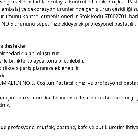
e görsellerle birlikte kolayca kontrol edilebilir. Coşkun Past
 ambalaj ve dekorasyon ürünlerinde geniş ürün çeşitliliği su
urumunu kontrol etmeniz önerilir. Stok kodu ST002701, bark
 5 ürününü sepetinize ekleyerek profesyonel pastacılık iht
ı destekler.
ir tedarik planı oluşturur.
le birlikte kolayca kontrol edilebilir.
ikte sipariş planınıza eklenebilir.
ık
M ALTIN NO 5, Coşkun Pastacılık hızı ve profesyonel pastacı
 için hem sunum kalitesini hem de üretim standardını güçl
iniz.
ofesyonel mutfak, pastane, kafe ve butik üretim ihtiyaçla