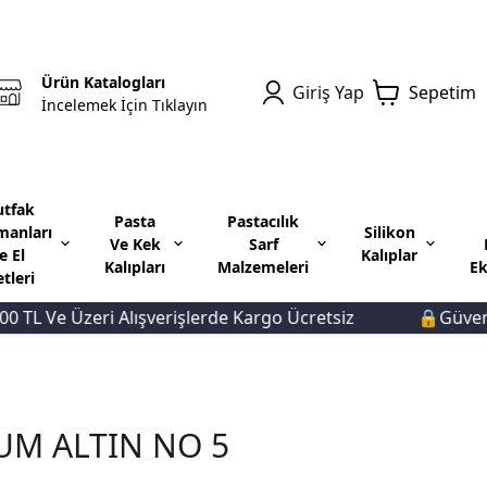
Ürün Katalogları
Giriş Yap
Sepetim
İncelemek İçin Tıklayın
tfak
Pasta
Pastacılık
manları
Silikon
Ve Kek
Sarf
e El
Kalıplar
Kalıpları
Malzemeleri
Ek
etleri
 Ve Üzeri Alışverişlerde Kargo Ücretsiz
🔒Güvenli Öd
UM ALTIN NO 5