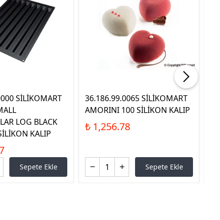
.0000 SİLİKOMART
36.186.99.0065 SİLİKOMART
D
MALL
AMORINI 100 SİLİKON KALIP
Sİ
LAR LOG BLACK
₺ 1,256.78
₺ 
SİLİKON KALIP
7
Sepete Ekle
Sepete Ekle