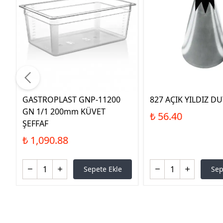
GASTROPLAST GNP-11200
827 AÇIK YILDIZ D
GN 1/1 200mm KÜVET
₺ 56.40
ŞEFFAF
₺ 1,090.88
Sepete Ekle
Sep