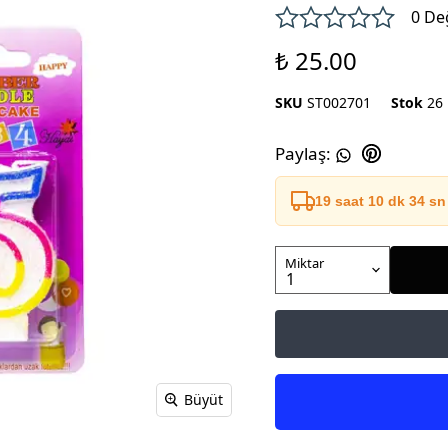
0 De
₺ 25.00
SKU
ST002701
Stok
26
Paylaş
:
19 saat 10 dk 34 sn
Miktar
Büyüt