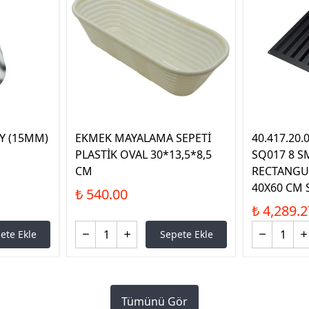
UY (15MM)
EKMEK MAYALAMA SEPETİ
40.417.20
PLASTİK OVAL 30*13,5*8,5
SQ017 8 S
CM
RECTANGU
40X60 CM 
₺ 540.00
₺ 4,289.2
ete Ekle
Sepete Ekle
Tümünü Gör