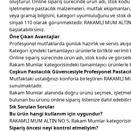
oluşturur. Online sipariş sürecinde ürün adı, stok kodu v
işletmelere pastacılık malzemeleri, mutfak ekipmanları,
veya gramaj bilgisini, kategori uyumluluğunu ve stok d
sinyali 110 olarak görünmektedir. RAKAMLI MUM ALTIN NO
başlatabilirsiniz.
Öne Çıkan Avantajlar
Profesyonel mutfaklarda günlük hazırlık ve servis akışın
Kategori içindeki tamamlayıcı ürünlerle birlikte verimli b
Online sipariş sürecinde ürün adı, stok kodu ve görseller
Rakam Mumlar kategorisindeki tamamlayıcı ürünlerle birl
Coşkun Pastacılık Güvencesiyle Profesyonel Pastacıl
Mutfaktaki ustalığınızı konforla birleştiren RAKAMLI MU
sunulmaktadır.
Rakam Mumlar alanında doğru ürünü seçmek, işletmeler
bulunan bu ürünü online sipariş listenize dahil edebilirs
Sık Sorulan Sorular
Bu ürün hangi kullanım için uygundur?
RAKAMLI MUM ALTIN NO 5, Rakam Mumlar kategorisinde pr
Sipariş öncesi neyi kontrol etmeliyim?