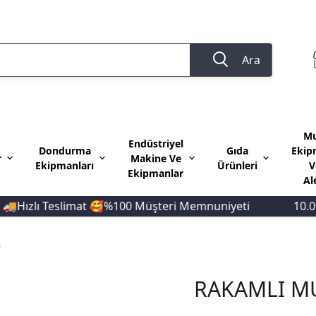
Ara
Mu
Endüstriyel
Dondurma
Gıda
Ekip
r
Makine Ve
Ekipmanları
Ürünleri
V
Ekipmanlar
Al
zlı Teslimat 🥰%100 Müşteri Memnuniyeti
10.000 TL
5
RAKAMLI M