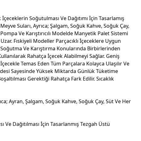
uk İçeceklerin Soğutulması Ve Dağıtımı İçin Tasarlamış
lı Meyve Suları, Ayrıca; Şalgam, Soğuk Kahve, Soğuk Çay,
 Pompa Ve Karıştırıcılı Modelde Manyetik Palet Sistemi
ar. Fıskiyeli Modeller Parçacıklı İçeceklere Uygun
ler Soğutma Ve Karıştırma Konularında Birbirlerinden
Kullanılarak Rahatça İçecek Alabilmeyi Sağlar. Geniş
 İçecekle Temas Eden Tüm Parçalara Kolayca Ulaşılır Ve
övdesi Sayesinde Yüksek Miktarda Günlük Tüketime
altılması Gerektiği Rahatça Fark Edilir. Sıcaklık
Ayrıca; Ayran, Şalgam, Soğuk Kahve, Soğuk Çay, Süt Ve Her
ası Ve Dağıtılması İçin Tasarlanmış Tezgah Üstü