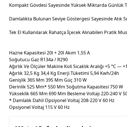
Kompakt Gövdesi Sayesinde Yüksek Miktarda Günlük Tüket
Damlalıkta Bulunan Seviye Göstergesi Sayesinde Atık S
Tek El Kullanılarak Rahatça İçecek Alınabilen Pratik Mu
Hazne Kapasitesi 20l + 20l Akım 1,55 A
Soğutucu Gaz R134a / R290
Ağırlık Ve Ölçüler Makine Koli Sıcaklık Aralığı +5 °C — +
Ağırlık 32,5 Kg 34,4 Kg Enerji Tüketimi 5,94 Kwh/24h
Genişlik 365 Mm 395 Mm Güç 310 W
Derinlik 525 Mm* 550 Mm Soğutma Kapasitesi 750 W
Yükseklik 665 Mm 690 Mm Besleme Voltajı 220-240 V 5
* Damlalık Dahil Opsiyonel Voltaj 208-220 V 60 Hz
Opsiyonel Voltaj 115 V 60 Hz