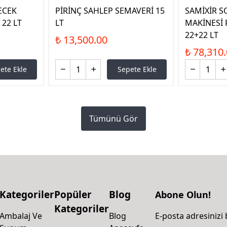
ECEK
PİRİNÇ SAHLEP SEMAVERİ 15
SAMİXİR S
 22 LT
LT
MAKİNESİ F
22+22 LT
₺ 13,500.00
₺ 78,310
ete Ekle
Sepete Ekle
Tümünü Gör
Kategoriler
Popüler
Blog
Abone Olun!
Kategoriler
Ambalaj Ve
Blog
E-posta adresinizi 