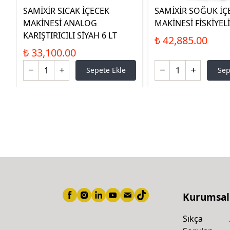
SAMİXİR SICAK İÇECEK
SAMİXİR SOĞUK İÇ
MAKİNESİ ANALOG
MAKİNESİ FİSKİYELİ
KARIŞTIRICILI SİYAH 6 LT
₺ 42,885.00
₺ 33,100.00
Sepete Ekle
Sep
Kurumsal
Sıkça