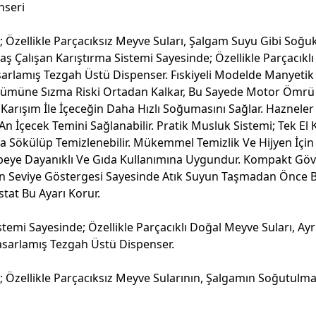
nseri
de; Özellikle Parçacıksız Meyve Suları, Şalgam Suyu Gibi Soğ
avaş Çalışan Karıştırma Sistemi Sayesinde; Özellikle Parçacık
sarlamış Tezgah Üstü Dispenser. Fıskiyeli Modelde Manyetik
ümüne Sızma Riski Ortadan Kalkar, Bu Sayede Motor Ömrü Uz
Bir Karışım İle İçeceğin Daha Hızlı Soğumasını Sağlar. Hazne
n İçecek Temini Sağlanabilir. Pratik Musluk Sistemi; Tek El 
a Sökülüp Temizlenebilir. Mükemmel Temizlik Ve Hijyen İçin
Darbeye Dayanıklı Ve Gıda Kullanımına Uygundur. Kompakt G
unan Seviye Göstergesi Sayesinde Atık Suyun Taşmadan Önce Boş
tat Bu Ayarı Korur.
 Sistemi Sayesinde; Özellikle Parçacıklı Doğal Meyve Suları, 
Tasarlamış Tezgah Üstü Dispenser.
de; Özellikle Parçacıksız Meyve Sularının, Şalgamın Soğutulm