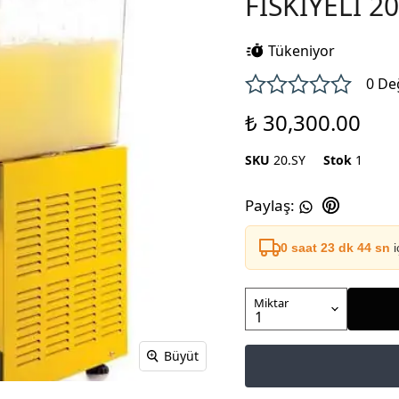
FİSKİYELİ 20
Tükeniyor
0 De
₺ 30,300.00
SKU
20.SY
Stok
1
Paylaş
:
0 saat 23 dk 44 sn
i
Miktar
Büyüt