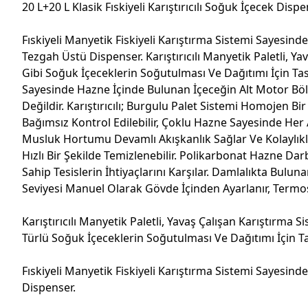
20 L+20 L Klasik Fıskiyeli Karıştırıcılı Soğuk İçecek Dispe
Fıskiyeli Manyetik Fiskiyeli Karıştırma Sistemi Sayesin
Tezgah Üstü Dispenser. Karıştırıcılı Manyetik Paletli, Y
Gibi Soğuk İçeceklerin Soğutulması Ve Dağıtımı İçin Ta
Sayesinde Hazne İçinde Bulunan İçeceğin Alt Motor Böl
Değildir. Karıştırıcılı; Burgulu Palet Sistemi Homojen 
Bağımsız Kontrol Edilebilir, Çoklu Hazne Sayesinde Her A
Musluk Hortumu Devamlı Akışkanlık Sağlar Ve Kolaylıkl
Hızlı Bir Şekilde Temizlenebilir. Polikarbonat Hazne 
Sahip Tesislerin İhtiyaçlarını Karşılar. Damlalıkta Bul
Seviyesi Manuel Olarak Gövde İçinden Ayarlanır, Termos
Karıştırıcılı Manyetik Paletli, Yavaş Çalışan Karıştırma
Türlü Soğuk İçeceklerin Soğutulması Ve Dağıtımı İçin 
Fıskiyeli Manyetik Fiskiyeli Karıştırma Sistemi Sayesin
Dispenser.