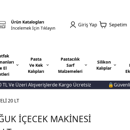
Ürün Katalogları
Giriş Yap
Sepetim
İncelemek İçin Tıklayın
tfak
Pasta
Pastacılık
manları
Silikon
Ve Kek
Sarf
e El
Kalıplar
Kalıpları
Malzemeleri
Ek
etleri
Ve Üzeri Alışverişlerde Kargo Ücretsiz
🔒Güvenli Öde
Lİ 20 LT
ĞUK İÇECEK MAKİNESİ