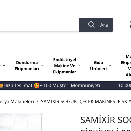
Ara
Mu
Endüstriyel
Dondurma
Gıda
Ekip
r
Makine Ve
Ekipmanları
Ürünleri
V
Ekipmanlar
Al
lı Teslimat 🥰%100 Müşteri Memnuniyeti
10.000 TL 
erya Makineleri
SAMİXİR SOĞUK İÇECEK MAKİNESİ FİSKİYE
SAMİXİR SO