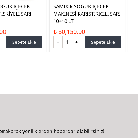
OĞUK İÇECEK
SAMİXİR SOĞUK İÇECEK
Pİ
İSKİYELİ SARI
MAKİNESİ KARIŞTIRICILI SARI
₺ 
10+10 LT
.00
₺ 60,150.00
Sepete Ekle
Sepete Ekle
bırakarak yeniliklerden haberdar olabilirsiniz!