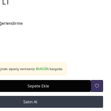
 LT
ğerlendirme
çinde sipariş verirseniz
BUGÜN
kargoda
Sepete Ekle
Satın Al