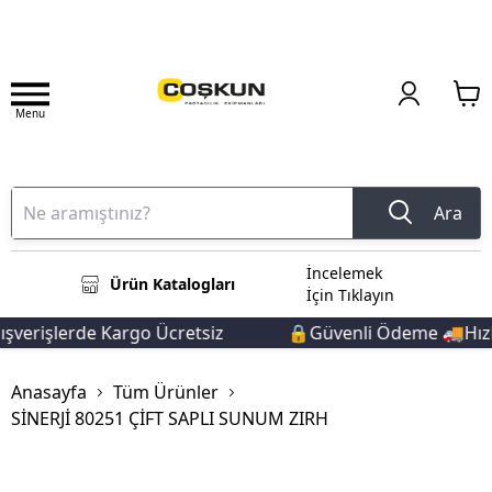
Menu
Ara
İncelemek
Ürün Katalogları
İçin Tıklayın
verişlerde Kargo Ücretsiz
🔒Güvenli Ödeme 🚚Hızlı 
Anasayfa
Tüm Ürünler
SİNERJİ 80251 ÇİFT SAPLI SUNUM ZIRH