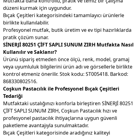
Mutfakta daha kontrollü, pratik ve temiz bir çalışma
düzeni kurmak için uygundur.
Bıçak Çeşitleri kategorisindeki tamamlayıcı ürünlerle
birlikte kullanılabilir.
Profesyonel mutfak, butik üretim ve ev tipi hazırlıklarda
pratik çözüm sunar.
SİNERJİ 80251 ÇİFT SAPLI SUNUM ZIRH Mutfakta Nasıl
Kullanılır ve Saklanır?
Ürünü sipariş etmeden önce ölçü, renk, model, gramaj
veya uyumluluk bilgilerini ürün adı ve görsellerle birlikte
kontrol etmeniz önerilir. Stok kodu: ST005418. Barkod:
868330802516.
Coşkun Pastacılık ile Profesyonel Bıçak Çeşitleri
Tedariği
Mutfaktaki ustalığınızı konforla birleştiren SİNERJİ 80251
ÇİFT SAPLI SUNUM ZIRH, Coşkun Pastacılık hızı ve
profesyonel pastacılık ihtiyaçlarına uygun güvenli
paketleme avantajıyla sunulmaktadır.
Bıçak Çeşitleri kategorisinde aradığınız kaliteyi