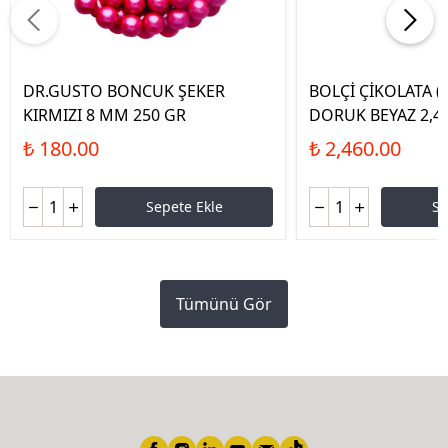
DR.GUSTO BONCUK ŞEKER
BOLÇİ ÇİKOLATA (
KIRMIZI 8 MM 250 GR
DORUK BEYAZ 2,4
₺ 180.00
₺ 2,460.00
Sepete Ekle
Se
Tümünü Gör