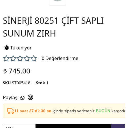
SİNERJİ 80251 ÇİFT SAPLI
SUNUM ZIRH
Tükeniyor
0 Değerlendirme
₺ 745.00
SKU
ST005418
Stok
1
Paylaş
:
11 saat 27 dk 30 sn
içinde sipariş verirseniz
BUGÜN
kargoda