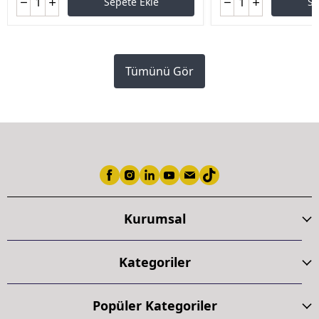
Sepete Ekle
Se
Tümünü Gör
Kurumsal
Kategoriler
Popüler Kategoriler