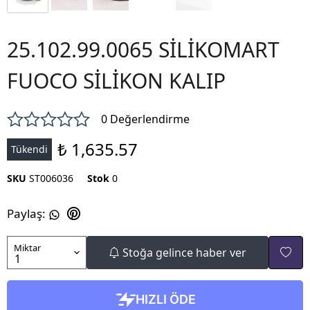
25.102.99.0065 SİLİKOMART
FUOCO SİLİKON KALIP
0 Değerlendirme
₺ 1,635.57
Tükendi
SKU
ST006036
Stok
0
Paylaş
:
Miktar
Stoğa gelince haber ver