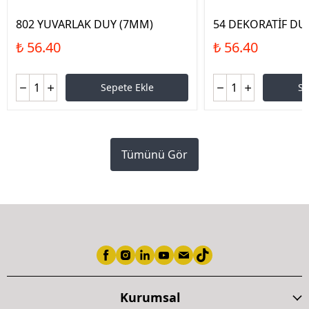
802 YUVARLAK DUY (7MM)
54 DEKORATİF DU
₺ 56.40
₺ 56.40
Sepete Ekle
Se
Tümünü Gör
Kurumsal